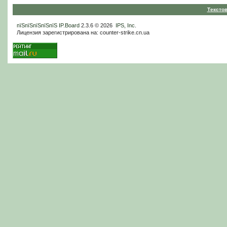
Тексто
пїЅпїЅпїЅпїЅпїЅ
IP.Board
2.3.6 © 2026
IPS, Inc
.
Лицензия зарегистрирована на: counter-strike.cn.ua