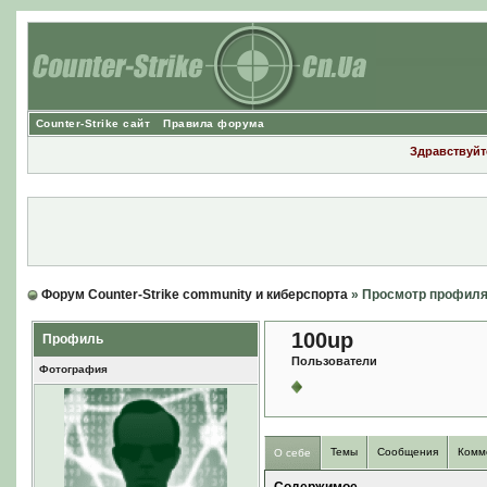
Counter-Strike сайт
Правила форума
Здравствуйте
Форум Counter-Strike community и киберспорта
» Просмотр профил
100up
Профиль
Пользователи
Фотография
Темы
Сообщения
Комм
О себе