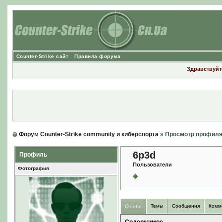
Counter-Strike сайт
Правила форума
Здравствуйте
Форум Counter-Strike community и киберспорта
» Просмотр профил
6p3d
Профиль
Пользователи
Фотография
Темы
Сообщения
Комм
О себе