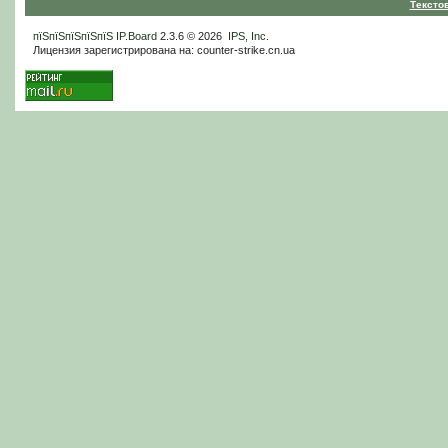
Тексто
пїЅпїЅпїЅпїЅпїЅ
IP.Board
2.3.6 © 2026
IPS, Inc
.
Лицензия зарегистрирована на: counter-strike.cn.ua