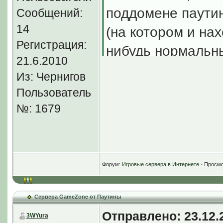
поддомене паутин
Сообщений:
14
(на котором и нах
Регистрация:
нибудь нормальны
21.6.2010
Из: Чернигов
Пользователь
а чем gzpautina.p
№: 1679
еще планируем ga
В интернете много
крутятся, это все ж
Форум:
Игровые сервера в Интернете
· Просмо
А выкидывать ежек
смысла не вижу.
Сервера GameZone от Паутины
Отправлено: 23.12.2
3WYura