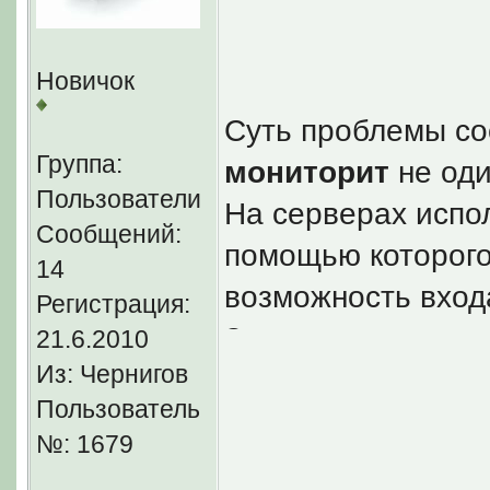
Нет, я больше се
с ними начинают 
Новичок
Я не про вкладку
"
Суть проблемы со
И по сути не тольк
Группа:
мониторит
не оди
примочки для мони
Пользователи
На серверах испол
Сообщений:
помощью которого
14
возможность входа
Регистрация:
Замечу, что тольк
21.6.2010
Из: Чернигов
Steam версии
мог
Пользователь
Так как в Интернете
№: 1679
причем все они в