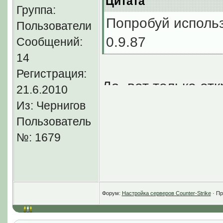
Цитата
Группа:
Попробуй использ
Пользователи
0.9.87
Сообщений:
14
Регистрация:
Да, вот только от
21.6.2010
Дпрото это 47+48+
Из: Чернигов
Пользователь
Так как стрельба 
№: 1679
нашем случае 47.
Для примера.
Зайди на сервер с
Форум:
Настройка серверов Counter-Strike
· Пр
тогда учуешь разн