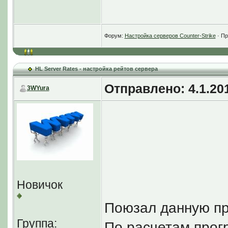
Поюзав необъятны
проблемы так и н
Форум:
Настройка серверов Counter-Strike
· Пр
Так может светлы
решении данной п
HL Server Rates - настройка рейтов сервера
Каким образом мо
Отправлено: 4.1.201
3WYura
Новичок
Поюзал данную про
Группа:
По расчетам прог