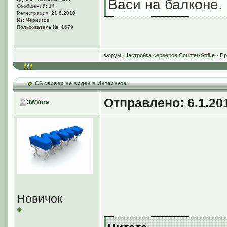
Васи на балконе.
Сообщений: 14
Регистрация: 21.6.2010
Из: Чернигов
Пользователь №: 1679
Почему то все утв
Форум:
Настройка серверов Counter-Strike
· Пр
уменьшается разб
CS сервер не виден в Интернете
Отправлено: 6.1.201
3WYura
Новичок