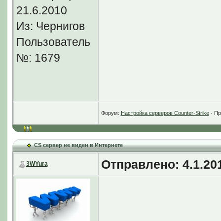
21.6.2010
Из: Чернигов
Пользователь
start /MIN/HIGH hl
№: 1679
cstrike +port 2701
10 +sv_password 
Форум:
Настройка серверов Counter-Strike
· Пр
Цитата
Если правильно я
CS сервер не виден в Интернете
Отправлено: 4.1.201
игровые КС серве
3WYura
клиента "Find Serv