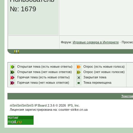
WarCraft
№: 1679
Для удобного общ
система голосово
Форум:
Игровые сервера в Интернете
· Просмо
Подробную устано
найдете на нашем
Открытая тема (есть новые ответы)
Опрос (есть новые голоса)
Для более удобно
Открытая тема (нет новых ответов)
Опрос (нет новых голосов)
Горячая тема (есть новые ответы)
Закрытая тема
сборки.
Горячая тема (нет новых ответов)
Тема перемещена
Тексто
пїЅпїЅпїЅпїЅпїЅ
IP.Board
2.3.6 © 2026
IPS, Inc
.
Лицензия зарегистрирована на: counter-strike.cn.ua