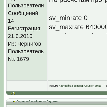
Пользователи
Сообщений:
sv_minrate 0
14
sv_maxrate 64000
Регистрация:
sv_minrateupdate 
21.6.2010
Из: Чернигов
sv_maxrateupdate
Пользователь
№: 1679
Но, в людей начин
я решил поставить
Вот пока не жалую
Форум:
Настройка серверов Counter-Strike
· Пр
Сервера GameZone от Паутины