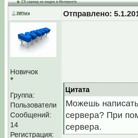
CS сервер не виден в Интернете
Или может я в чем
Отправлено: 5.1.201
3WYura
ваше мнение.
=========
Новичок
Цитата
Тьфу,
Biker
, спас
Группа:
-master
- помогло
Можешь написать
Пользователи
сервера? При пом
Сообщений:
14
сервера.
Регистрация: