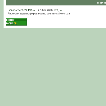
Тексто
пїЅпїЅпїЅпїЅпїЅ
IP.Board
2.3.6 © 2026
IPS, Inc
.
Лицензия зарегистрирована на: counter-strike.cn.ua