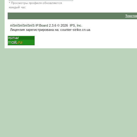
* Просмотры профиля обновляются
каждый час
Тексто
пїЅпїЅпїЅпїЅпїЅ
IP.Board
2.3.6 © 2026
IPS, Inc
.
Лицензия зарегистрирована на: counter-strike.cn.ua