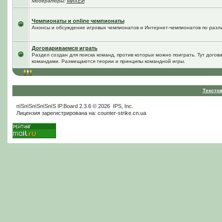
Модераторы:
МИХЕЙ
Чемпионаты и online чемпионаты
Анонсы и обсуждение игровых чемпионатов и Интернет-чемпионатов по разл
Договариваемся играть
Раздел создан для поиска команд, против которых можно поиграть. Тут догов
командами. Размещаются теории и принципы командной игры.
Тексто
пїЅпїЅпїЅпїЅпїЅ
IP.Board
2.3.6 © 2026
IPS, Inc
.
Лицензия зарегистрирована на: counter-strike.cn.ua