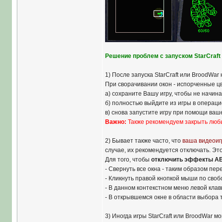
Решение проблем с запуском StarCraf
1) После запуска StarCraft или BroodWar
При сворачивании окон - испорченные ц
а) сохраните Вашу игру, чтобы не начина
б) полностью выйдите из игры в операц
в) снова запустите игру при помощи ваш
Важно:
Также рекомендуем закрыть любы
2) Бывает также часто, что
ваша видеоиг
случае, их рекомендуется отключать. Э
Для того, чтобы
отключить эффекты AE
- Свернуть все окна - таким образом пер
- Кликнуть правой кнопкой мыши по своб
- В данном контекстном меню левой кла
- В открывшемся окне в области выбора т
3) Иногда игры StarCraft или BroodWar 