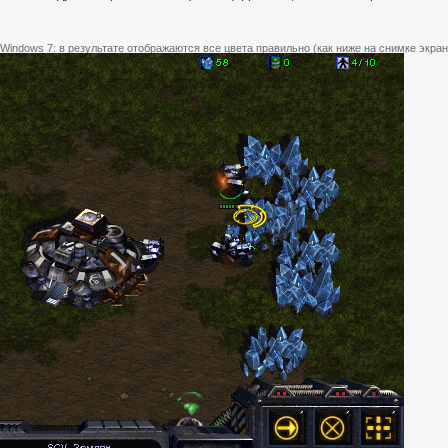
 Windows 7: в результате отображаются все цвета правильно (как ниже на снимке экран