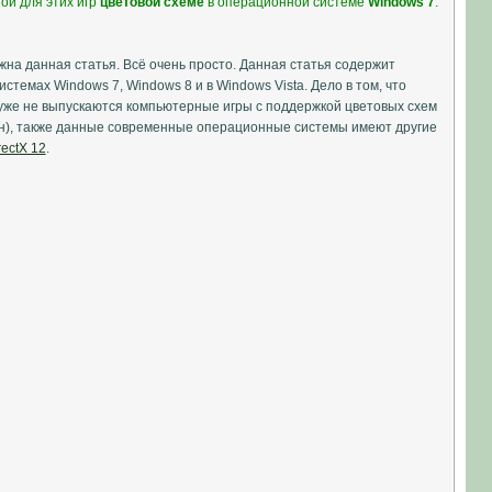
ой для этих игр
цветовой схеме
в операционной системе
Windows 7
.
на данная статья. Всё очень просто. Данная статья содержит
истемах Windows 7, Windows 8 и в Windows Vista. Дело в том, что
уже не выпускаются компьютерные игры с поддержкой цветовых схем
ран), также данные современные операционные системы имеют другие
rectX 12
.