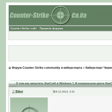
Counter-Strike сайт
Правила форума
Форум Counter-Strike community и киберспорта
»
Киберспорт Черн
О том как запустить StarCraft в Windows 7
, В нормальном цвете StarCr
Biker
8.12.2013, 3:31