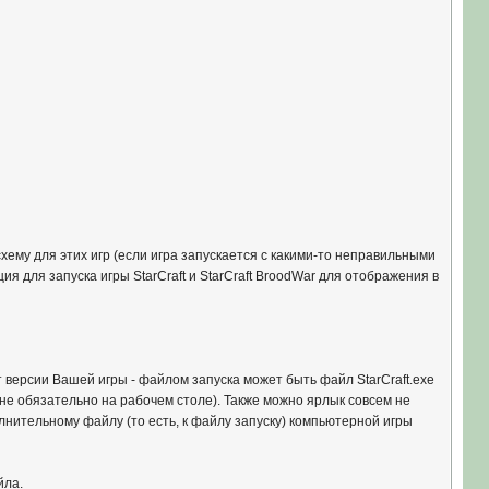
хему для этих игр (если игра запускается с какими-то неправильными
я для запуска игры StarCraft и StarCraft BroodWar для отображения в
т версии Вашей игры - файлом запуска может быть файл StarCraft.exe
- не обязательно на рабочем столе). Также можно ярлык совсем не
лнительному файлу (то есть, к файлу запуску) компьютерной игры
йла.