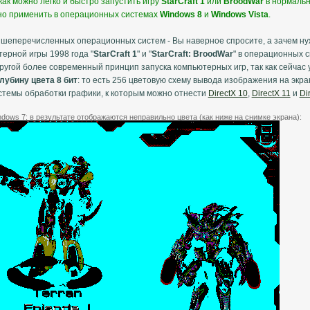
как можно легко и быстро запустить игру
StarCraft 1
или
BroodWar
в нормальн
но применить в операционных системах
Windows 8
и
Windows Vista
.
ышеперечисленных операционных систем - Вы наверное спросите, а зачем нуж
ерной игры 1998 года "
StarCraft 1
" и "
StarCraft: BroodWar
" в операционных с
гой более современный принцип запуска компьютерных игр, так как сейчас 
лубину цвета 8 бит
: то есть 256 цветовую схему вывода изображения на эк
темы обработки графики, к которым можно отнести
DirectX 10
,
DirectX 11
и
Di
ndows 7: в результате отображаются неправильно цвета (как ниже на снимке экрана):