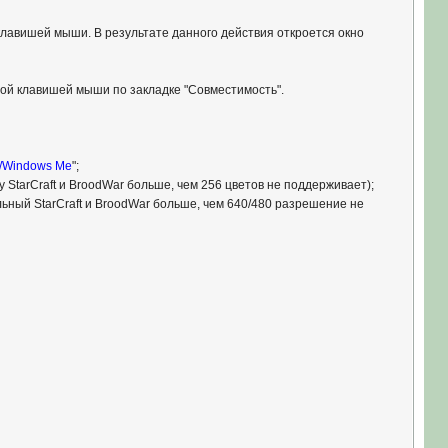
лавишей мыши. В результате данного действия откроется окно
евой клавишей мыши по закладке "Совместимость".
/Windows Me
";
ку StarCraft и BroodWar больше, чем 256 цветов не поддерживает);
льный StarCraft и BroodWar больше, чем 640/480 разрешение не