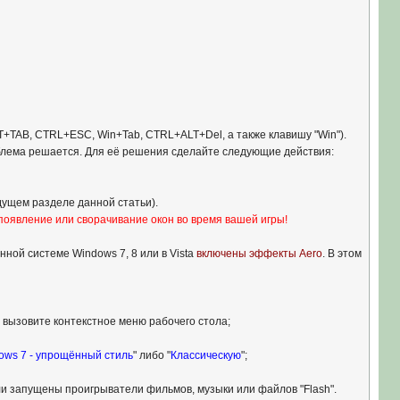
LT+TAB, CTRL+ESC, Win+Tab, CTRL+ALT+Del, а также клавишу "Win").
роблема решается. Для её решения сделайте следующие действия:
дущем разделе данной статьи).
оявление или сворачивание окон во время вашей игры!
нной системе Windows 7, 8 или в Vista
включены эффекты Aero
. В этом
м вызовите контекстное меню рабочего стола;
ows 7 - упрощённый стиль
" либо "
Классическую
";
или запущены проигрыватели фильмов, музыки или файлов "Flash".