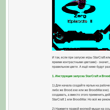
И так, если при запуске игры StarCraft
яркими контрастными цветами) - значит,
правильном цвете. А ещё ниже будут р
1. Инструкция запуска StarCraft и Broo
1) Для начала создайте ярлык на рабочем
либо же Brood.exe или же BroodWar.exe).
создавать, а вместо этого применить де
StarCraft 1 или BroodWar. Но всё же реко
2) Нажмите правой кнопкой мыши на соз