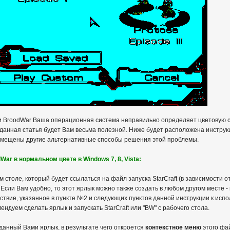
 или BroodWar Ваша операционная система неправильно определяет цветовую с
 данная статья будет Вам весьма полезной. Ниже будет расположена инструкци
азмещены другие альтернативные способы решения этой проблемы.
dWar в нормальном цвете в Windows 7, 8, Vista:
 столе, который будет ссылаться на файл запуска StarCraft (в зависимости о
 Если Вам удобно, то этот ярлык можно также создать в любом другом месте 
йствие, указанное в пункте №2 и следующих пунктов данной инструкции к испо
мендуем сделать ярлык и запускать StarCraft или "BW" с рабочего стола.
данный Вами ярлык, в результате чего откроется
контекстное меню
этого фа