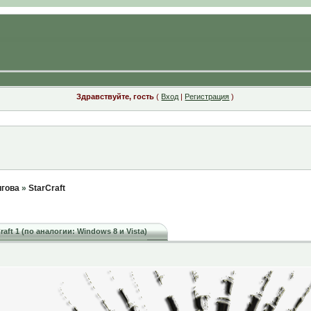
Здравствуйте, гость
(
Вход
|
Регистрация
)
игова
»
StarCraft
aft 1 (по аналогии: Windows 8 и Vista)