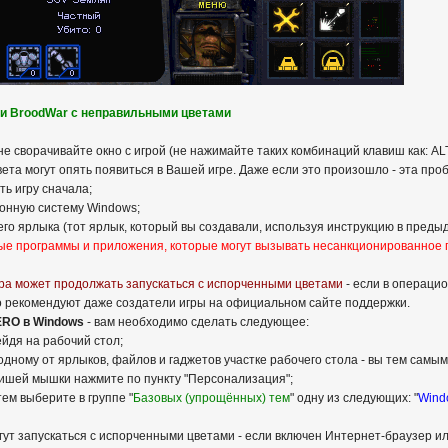
t и BroodWar с неправильными цветами
 не сворачивайте окно с игрой (не нажимайте таких комбинаций клавиш как: A
вета могут опять появиться в Вашей игре. Даже если это произошло - эта п
ть игру сначала;
ионную систему Windows;
его ярлыка (тот ярлык, который вы создавали, используя инструкцию в преды
е программы и приложения, которые могут вызывать несанкционированное п
ра может продолжать запускаться с испорченными цветами
- если в операцио
то рекомендуют даже создатели игры на официальном сайте поддержки.
RO в Windows
- вам необходимо сделать следующее:
ейдя на рабочий стол;
одному от ярлыков, файлов и гаджетов участке рабочего стола - вы тем самы
вишей мышки нажмите по пункту "Персонализация";
ем выберите в группе "
Базовых (упрощённых) тем
" одну из следующих: "
Wind
могут запускаться с испорченными цветами - если включен Интернет-браузер 