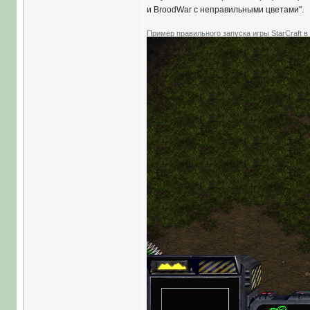
и BroodWar с неправильными цветами".
Пример правильного запуска игры StarCraft в