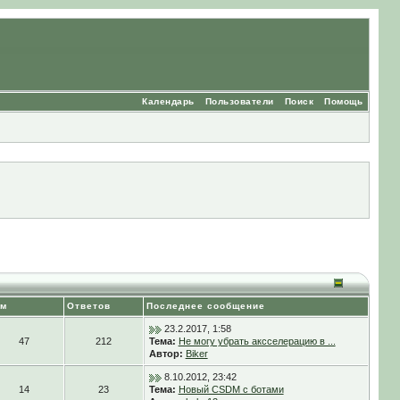
Календарь
Пользователи
Поиск
Помощь
ем
Ответов
Последнее сообщение
23.2.2017, 1:58
47
212
Тема:
Не могу убрать аксселерацию в ...
Автор:
Biker
8.10.2012, 23:42
14
23
Тема:
Новый CSDM с ботами