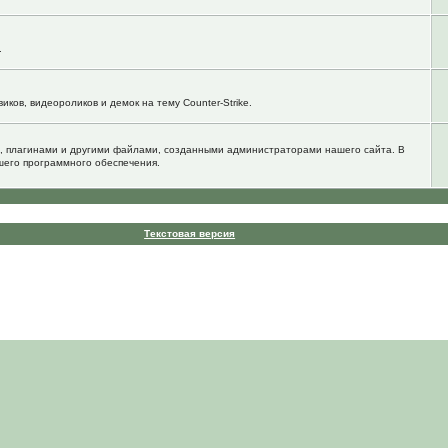
.
ков, видеороликов и демок на тему Counter-Strike.
, плагинами и другими файлами, созданными администраторами нашего сайта. В
шего программного обеспечения.
Текстовая версия