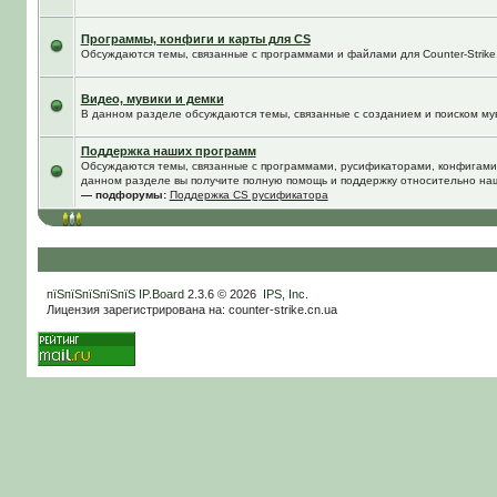
Программы, конфиги и карты для CS
Обсуждаются темы, связанные с программами и файлами для Counter-Strike
Видео, мувики и демки
В данном разделе обсуждаются темы, связанные с созданием и поиском муви
Поддержка наших программ
Обсуждаются темы, связанные с программами, русификаторами, конфигами
данном разделе вы получите полную помощь и поддержку относительно на
— подфорумы:
Поддержка CS русификатора
пїЅпїЅпїЅпїЅпїЅ
IP.Board
2.3.6 © 2026
IPS, Inc
.
Лицензия зарегистрирована на: counter-strike.cn.ua