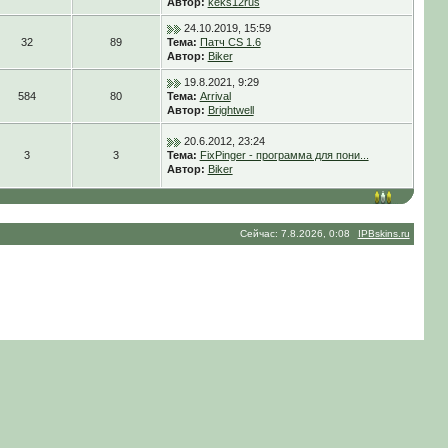
Автор:
keks12rus
24.10.2019, 15:59
32
89
Тема:
Патч CS 1.6
Автор:
Biker
19.8.2021, 9:29
584
80
Тема:
Arrival
Автор:
Brightwell
20.6.2012, 23:24
3
3
Тема:
FixPinger - программа для пони...
Автор:
Biker
Сейчас: 7.8.2026, 0:08
IPBskins.ru