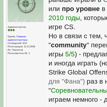
или
про уровне
в 
2010 годы
, которы
игре CS.
Администратор
Но в связи с тем, 
Группа:
Главные
администраторы
"
community
" пер
Сообщений: 910
Регистрация: 11.8.2008
Из: Чернигов
игры
5/5
) - предл
Пользователь №: 1
и иногда играть (н
Strike Global Offe
для "Фана")
раз в 
"
Соревновательн
играем немного - 