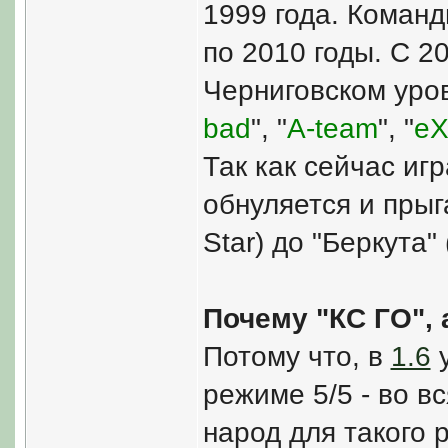
1999 года. Команд
по 2010 годы. С 2
Черниговском уров
bad
", "
A-team
", "
eX
Так как сейчас игр
обнуляется и прыг
Star) до "Беркута"
Почему "КС ГО", а
Потому что, в
1.6
у
режиме 5/5 - во в
народ для такого р