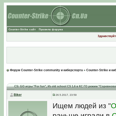
Counter-Strike сайт
Правила форума
Здравствуйте
Форум Counter-Strike community и киберспорта
»
Counter-Strike и к
CS: GO игры "For fun"
, Из old school CS 1.6 в КС ГО режим "Соревнов
Biker
26.5.2017, 23:59
Ищем людей из "
O
раньше играли в
C