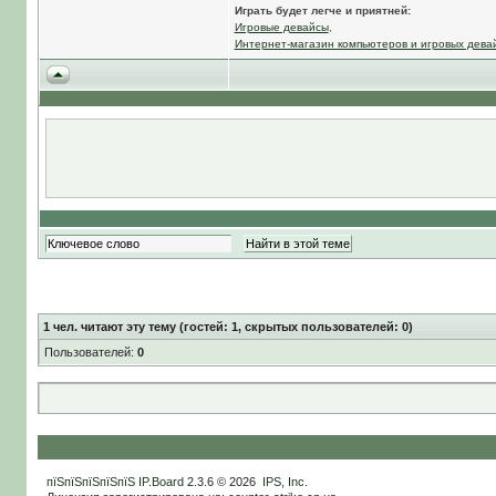
Играть будет легче и приятней:
Игровые девайсы
,
Интернет-магазин компьютеров и игровых дева
1
чел. читают эту тему (гостей: 1, скрытых пользователей: 0)
Пользователей:
0
пїЅпїЅпїЅпїЅпїЅ
IP.Board
2.3.6 © 2026
IPS, Inc
.