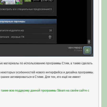
ные материалы по использованию программы Стим, а также сделать
 некоторых особенностей нового интерфейса и дизайна программы.
и ранее активироваться в Стиме. Для тех, кто ещё не имеет
а также всю поддержку данной программы Steam на своём сайте с