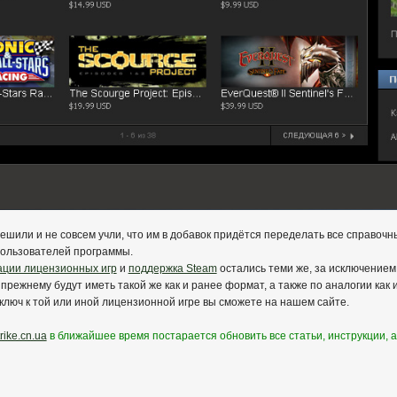
шили и не совсем учли, что им в добавок придётся переделать все справоч
пользователей программы.
ации лицензионных игр
и
поддержка Steam
остались теми же, за исключением
прежнему будут иметь такой же как и ранее формат, а также по аналогии как 
ключ к той или иной лицензионной игре вы сможете на нашем сайте.
rike.cn.ua
в ближайшее время постарается обновить все статьи, инструкции, 