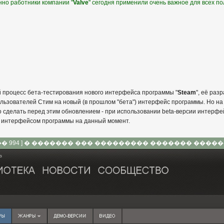
енно работники компании "
Valve
" сегодня применили очень важное для всех п
й процесс бета-тестирования нового интерфейса программы "
Steam
", её раз
льзователей Стим на новый (в прошлом "бета") интерфейс программы. Но на 
было сделать перед этим обновлением - при использовании beta-версии инте
 интерфейсом программы на данный момент.
80 �� 994 ] � ������� ��� ��������� ������� ���