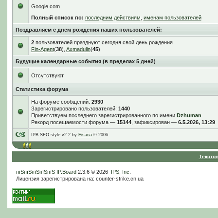
Google.com
Полный список по:
последним действиям
,
именам пользователей
Поздравляем с днем рождения наших пользователей:
2
пользователей празднуют сегодня свой день рождения
Fin-Agent
(
38
),
Axmadulin
(
45
)
Будущие календарные события (в пределах 5 дней)
Отсутствуют
Статистика форума
На форуме сообщений:
2930
Зарегистрировано пользователей:
1440
Приветствуем последнего зарегистрированного по имени
Dzhuman
Рекорд посещаемости форума —
15144
, зафиксирован —
6.5.2026, 13:29
IPB SEO style v2.2 by
Fisana
© 2006
Тексто
пїЅпїЅпїЅпїЅпїЅ
IP.Board
2.3.6 © 2026
IPS, Inc
.
Лицензия зарегистрирована на: counter-strike.cn.ua