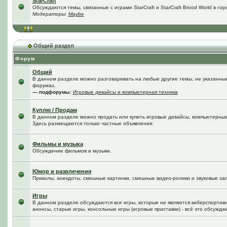
StarCraft
Обсуждаются темы, связанные с играми StarCraft и StarCraft Brood World в го
Модераторы:
Maybe
Общий раздел
Форум
Общий
В данном разделе можно разговаривать на любые другие темы, не указанные 
форумах.
— подфорумы:
Игровые девайсы и компьютерная техника
Куплю / Продам
В данном разделе можно продать или купить игровые девайсы, компьютерные
Здесь размещаются только частные объявления.
Фильмы и музыка
Обсуждение фильмов и музыки.
Юмор и развлечения
Приколы, анекдоты, смешные картинки, смешные видео-ролики и звуковые зап
Игры
В данном разделе обсуждаются все игры, которые не являются киберспортив
анонсы, старые игры, консольные игры (игровые приставки) - всё это обсужда