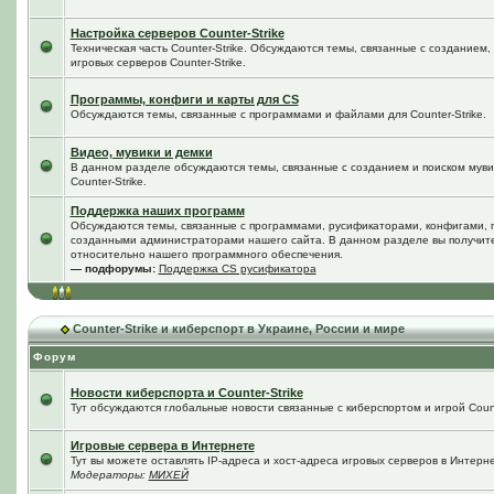
Настройка серверов Counter-Strike
Техническая часть Counter-Strike. Обсуждаются темы, связанные с созданием
игровых серверов Counter-Strike.
Программы, конфиги и карты для CS
Обсуждаются темы, связанные с программами и файлами для Counter-Strike.
Видео, мувики и демки
В данном разделе обсуждаются темы, связанные с созданием и поиском мувик
Counter-Strike.
Поддержка наших программ
Обсуждаются темы, связанные с программами, русификаторами, конфигами, 
созданными администраторами нашего сайта. В данном разделе вы получит
относительно нашего программного обеспечения.
— подфорумы:
Поддержка CS русификатора
Counter-Strike и киберспорт в Украине, России и мире
Форум
Новости киберспорта и Counter-Strike
Тут обсуждаются глобальные новости связанные с киберспортом и игрой Counte
Игровые сервера в Интернете
Тут вы можете оставлять IP-адреса и хост-адреса игровых серверов в Интерне
Модераторы:
МИХЕЙ