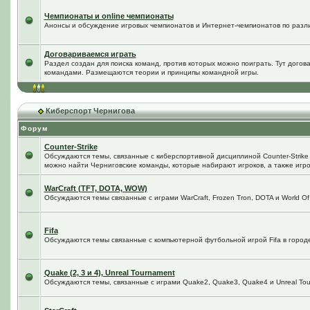
Чемпионаты и online чемпионаты
Анонсы и обсуждение игровых чемпионатов и Интернет-чемпионатов по разл
Договариваемся играть
Раздел создан для поиска команд, против которых можно поиграть. Тут догов
командами. Размещаются теории и принципы командной игры.
Киберспорт Чернигова
Форум
Counter-Strike
Обсуждаются темы, связанные с киберспортивной дисциплиной Counter-Strike в
можно найти Черниговские команды, которые набирают игроков, а также игро
WarCraft (TFT, DOTA, WOW)
Обсуждаются темы связанные с играми WarCraft, Frozen Tron, DOTA и World Of
Fifa
Обсуждаются темы связанные с компьютерной футбольной игрой Fifa в городе 
Quake (2, 3 и 4), Unreal Tournament
Обсуждаются темы, связанные с играми Quake2, Quake3, Quake4 и Unreal Tou