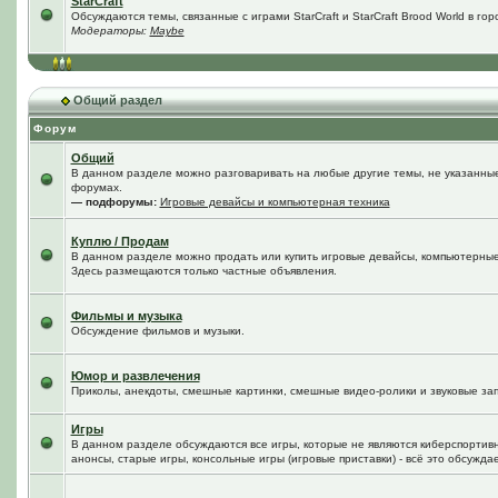
StarCraft
Обсуждаются темы, связанные с играми StarCraft и StarCraft Brood World в го
Модераторы:
Maybe
Общий раздел
Форум
Общий
В данном разделе можно разговаривать на любые другие темы, не указанные 
форумах.
— подфорумы:
Игровые девайсы и компьютерная техника
Куплю / Продам
В данном разделе можно продать или купить игровые девайсы, компьютерные
Здесь размещаются только частные объявления.
Фильмы и музыка
Обсуждение фильмов и музыки.
Юмор и развлечения
Приколы, анекдоты, смешные картинки, смешные видео-ролики и звуковые зап
Игры
В данном разделе обсуждаются все игры, которые не являются киберспортив
анонсы, старые игры, консольные игры (игровые приставки) - всё это обсужда