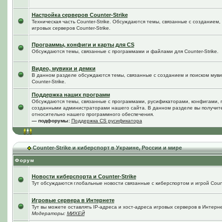
Настройка серверов Counter-Strike
Техническая часть Counter-Strike. Обсуждаются темы, связанные с созданием
игровых серверов Counter-Strike.
Программы, конфиги и карты для CS
Обсуждаются темы, связанные с программами и файлами для Counter-Strike.
Видео, мувики и демки
В данном разделе обсуждаются темы, связанные с созданием и поиском мувик
Counter-Strike.
Поддержка наших программ
Обсуждаются темы, связанные с программами, русификаторами, конфигами, 
созданными администраторами нашего сайта. В данном разделе вы получит
относительно нашего программного обеспечения.
— подфорумы:
Поддержка CS русификатора
Counter-Strike и киберспорт в Украине, России и мире
Форум
Новости киберспорта и Counter-Strike
Тут обсуждаются глобальные новости связанные с киберспортом и игрой Counte
Игровые сервера в Интернете
Тут вы можете оставлять IP-адреса и хост-адреса игровых серверов в Интерне
Модераторы:
МИХЕЙ