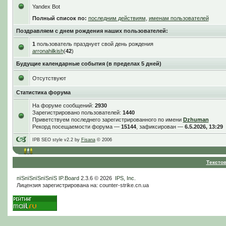
Yandex Bot
Полный список по:
последним действиям
,
именам пользователей
Поздравляем с днем рождения наших пользователей:
1
пользователь празднует свой день рождения
arronahilkish
(
42
)
Будущие календарные события (в пределах 5 дней)
Отсутствуют
Статистика форума
На форуме сообщений:
2930
Зарегистрировано пользователей:
1440
Приветствуем последнего зарегистрированного по имени
Dzhuman
Рекорд посещаемости форума —
15144
, зафиксирован —
6.5.2026, 13:29
IPB SEO style v2.2 by
Fisana
© 2006
Тексто
пїЅпїЅпїЅпїЅпїЅ
IP.Board
2.3.6 © 2026
IPS, Inc
.
Лицензия зарегистрирована на: counter-strike.cn.ua