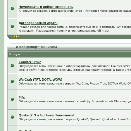
Чемпионаты и online чемпионаты
Анонсы и обсуждение игровых чемпионатов и Интернет-чемпионатов по разл
Договариваемся играть
Раздел создан для поиска команд, против которых можно поиграть. Тут догов
командами. Размещаются теории и принципы командной игры.
Киберспорт Чернигова
Форум
Counter-Strike
Обсуждаются темы, связанные с киберспортивной дисциплиной Counter-Strike в
можно найти Черниговские команды, которые набирают игроков, а также игро
WarCraft (TFT, DOTA, WOW)
Обсуждаются темы связанные с играми WarCraft, Frozen Tron, DOTA и World Of
Fifa
Обсуждаются темы связанные с компьютерной футбольной игрой Fifa в городе 
Quake (2, 3 и 4), Unreal Tournament
Обсуждаются темы, связанные с играми Quake2, Quake3, Quake4 и Unreal Tou