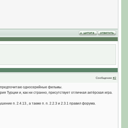
Сообщение
#2
му предпочитаю односерийные фильмы.
я Турции и, как ни странно, присутствует отличная актёрская игра.
ние п. 2.4.13., а также п. п. 2.2.3 и 2.3.1 правил форума.