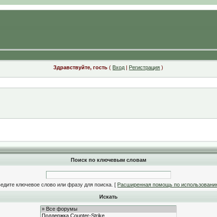
Здравствуйте, гость
(
Вход
|
Регистрация
)
Поиск по ключевым словам
едите ключевое слово или фразу для поиска.
[
Расширенная помощь по использовани
Искать