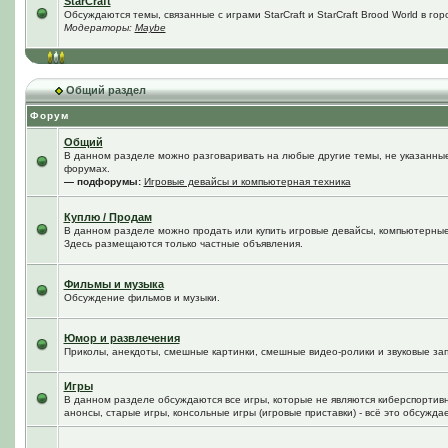
StarCraft
Обсуждаются темы, связанные с играми StarCraft и StarCraft Brood World в го
Модераторы:
Maybe
Общий раздел
Форум
Общий
В данном разделе можно разговаривать на любые другие темы, не указанные 
форумах.
— подфорумы:
Игровые девайсы и компьютерная техника
Куплю / Продам
В данном разделе можно продать или купить игровые девайсы, компьютерные
Здесь размещаются только частные объявления.
Фильмы и музыка
Обсуждение фильмов и музыки.
Юмор и развлечения
Приколы, анекдоты, смешные картинки, смешные видео-ролики и звуковые зап
Игры
В данном разделе обсуждаются все игры, которые не являются киберспортив
анонсы, старые игры, консольные игры (игровые приставки) - всё это обсужда