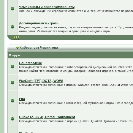
Чемпионаты и online чемпионаты
Анонсы и обсуждение игровых чемпионатов и Интернет-чемпионатов по разл
Договариваемся играть
Раздел создан для поиска команд, против которых можно поиграть. Тут догов
командами. Размещаются теории и принципы командной игры.
Киберспорт Чернигова
Форум
Counter-Strike
Обсуждаются темы, связанные с киберспортивной дисциплиной Counter-Strike в
можно найти Черниговские команды, которые набирают игроков, а также игро
WarCraft (TFT, DOTA, WOW)
Обсуждаются темы связанные с играми WarCraft, Frozen Tron, DOTA и World Of
Fifa
Обсуждаются темы связанные с компьютерной футбольной игрой Fifa в городе 
Quake (2, 3 и 4), Unreal Tournament
Обсуждаются темы, связанные с играми Quake2, Quake3, Quake4 и Unreal Tou