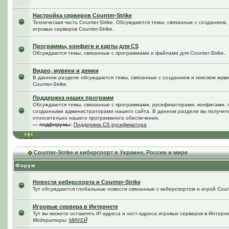
Настройка серверов Counter-Strike
Техническая часть Counter-Strike. Обсуждаются темы, связанные с созданием
игровых серверов Counter-Strike.
Программы, конфиги и карты для CS
Обсуждаются темы, связанные с программами и файлами для Counter-Strike.
Видео, мувики и демки
В данном разделе обсуждаются темы, связанные с созданием и поиском мувик
Counter-Strike.
Поддержка наших программ
Обсуждаются темы, связанные с программами, русификаторами, конфигами, 
созданными администраторами нашего сайта. В данном разделе вы получит
относительно нашего программного обеспечения.
— подфорумы:
Поддержка CS русификатора
Counter-Strike и киберспорт в Украине, России и мире
Форум
Новости киберспорта и Counter-Strike
Тут обсуждаются глобальные новости связанные с киберспортом и игрой Counte
Игровые сервера в Интернете
Тут вы можете оставлять IP-адреса и хост-адреса игровых серверов в Интерне
Модераторы:
МИХЕЙ