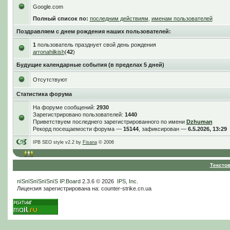
Google.com
Полный список по:
последним действиям
,
именам пользователей
Поздравляем с днем рождения наших пользователей:
1
пользователь празднует свой день рождения
arronahilkish
(
42
)
Будущие календарные события (в пределах 5 дней)
Отсутствуют
Статистика форума
На форуме сообщений:
2930
Зарегистрировано пользователей:
1440
Приветствуем последнего зарегистрированного по имени
Dzhuman
Рекорд посещаемости форума —
15144
, зафиксирован —
6.5.2026, 13:29
IPB SEO style v2.2 by
Fisana
© 2006
Тексто
пїЅпїЅпїЅпїЅпїЅ
IP.Board
2.3.6 © 2026
IPS, Inc
.
Лицензия зарегистрирована на: counter-strike.cn.ua