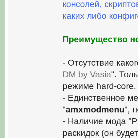
консолей, скрипто
каких либо конфиг
Преимущество но
- Отсутствие како
DM by Vasia
". Тол
режиме hard-core.
- Единственное ме
"
amxmodmenu
", 
- Наличие мода "P
раскидок (он будет