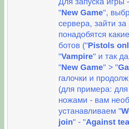
Для запуска игры 
"
New Game
", выб
сервера, зайти за
понадобятся каки
ботов ("
Pistols on
"
Vampire
" и так д
"
New Game
" > "
G
галочки и продолж
(для примера: для
ножами - вам необ
устанавливаем "
W
join
" - "
Against te