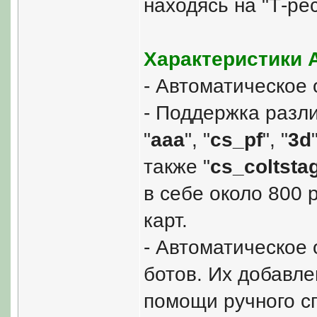
находясь на "Т-рес
Характеристики 
- Автоматическое
- Поддержка разли
"
aaa
", "
cs_pf
", "
3d
также "
cs_coltsta
в себе около 800 
карт.
- Автоматическое
ботов. Их добавл
помощи ручного с