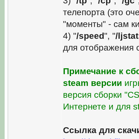
3) "
/tp
", "
/cp
", "
/gc
"
телепорта (это оч
"моменты" - сам ки
4) "
/speed
", "
/ljsta
для отображения 
Примечание к сб
steam версии
игры
версия сборки "C
Интернете и для s
Ссылка для скач