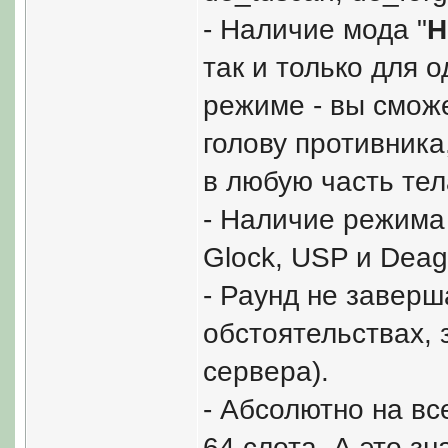
- Наличие мода "
H
так и только для 
режиме - вы сможе
голову противника
в любую часть тел
- Наличие режима
Glock, USP и Deagl
- Раунд не заверш
обстоятельствах, 
сервера).
- Абсолютно на вс
64 слота. А это зн