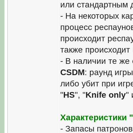
или стандартным д
- На некоторых ка
процесс респаунов
происходит респау
также происходит 
- В наличии те же
CSDM
: раунд игр
либо убит при игре
"
HS
", "
Knife only
"
Характеристики 
- Запасы патронов