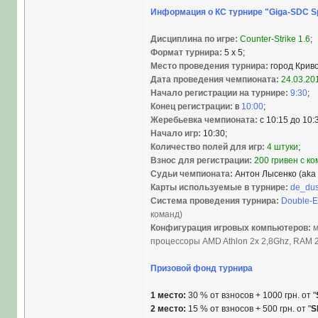
Информация о КС турнире "Giga-SDC Sp
Дисциплина по игре:
Counter-Strike 1.6
;
Формат турнира:
5 x 5;
Место проведения турнира:
город Кривой
Дата проведения чемпионата:
24.03.201
Начало регистрации на турнире:
9:30
;
Конец регистрации:
в
10:00
;
Жеребьевка чемпионата:
с 10:15 до 10:
Начало игр:
10:30;
Количество полей для игр:
4 штуки
;
Взнос для регистрации:
200 гривен с к
Судьи чемпионата:
Антон Лысенко (aka 
Карты используемые в турнире:
de_dus
Система проведения турнира:
Double-E
команд)
Конфигурация игровых компьютеров:
м
процессоры AMD Athlon 2х 2,8Ghz, RAM 2
Призовой фонд турнира
1 место:
30 % от взносов + 1000 грн. от "
2 место:
15 % от взносов + 500 грн. от "
S