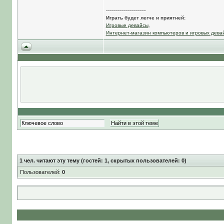
--------------------
Играть будет легче и приятней:
Игровые девайсы
,
Интернет-магазин компьютеров и игровых дева
1
чел. читают эту тему (гостей: 1, скрытых пользователей: 0)
Пользователей:
0