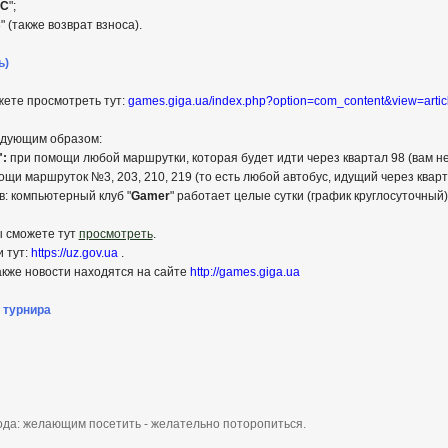
C
";
C
" (также возврат взноса).
ь)
ете просмотреть тут:
games.giga.ua/index.php?option=com_content&view=articl
дующим образом:
":
при помощи любой маршрутки, которая будет идти через квартал 98 (вам не
щи маршруток №3, 203, 210, 219 (то есть любой автобус, идущий через кварт
: компьютерный клуб "
Gamer
" работает целые сутки (график круглосуточный)
ы сможете тут
просмотреть
.
 тут:
https://uz.gov.ua
.
также новости находятся на сайте
http://games.giga.ua
 турнира
года: желающим посетить - желательно поторопиться.