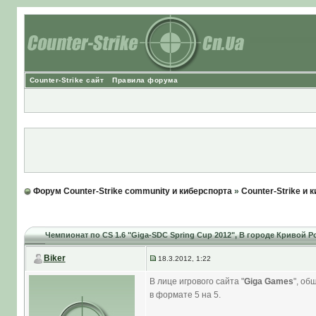
Counter-Strike сайт
Правила форума
Форум Counter-Strike community и киберспорта
»
Counter-Strike и 
Чемпионат по CS 1.6 "Giga-SDC Spring Cup 2012"
, В городе Кривой Ро
Biker
18.3.2012, 1:22
В лице игрового сайта "
Giga Games
", об
в формате 5 на 5.