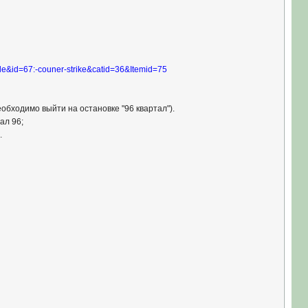
e&id=67:-couner-strike&catid=36&Itemid=75
обходимо выйти на остановке "96 квартал").
ал 96;
.