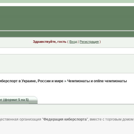
Здравствуйте, гость
(
Вход
|
Регистрация
)
киберспорт в Украине, России и мире
»
Чемпионаты и online чемпионаты
г (формат 5 на 5)
щественная организация "
Федерация киберспорта
", вместе с торговым домом 