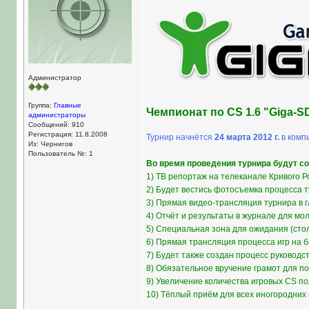
Администратор
Группа:
Главные
Чемпионат по CS 1.6 "Giga-SD
администраторы
Сообщений: 910
Регистрация: 11.8.2008
Турнир начнётся
24 марта 2012 г.
в комп
Из: Чернигов
Пользователь №: 1
Во время проведения турнира будут с
1) ТВ репортаж на телеканале Кривого Ро
2) Будет вестись фотосъемка процесса т
3) Прямая видео-трансляция турнира в г
4) Отчёт и результаты в журнале для мол
5) Специальная зона для ожидания (стол
6) Прямая трансляция процесса игр на 
7) Будет также создан процесс руковод
8) Обязательное вручение грамот для п
9) Увеличение количества игровых CS по
10) Тёплый приём для всех иногородних 