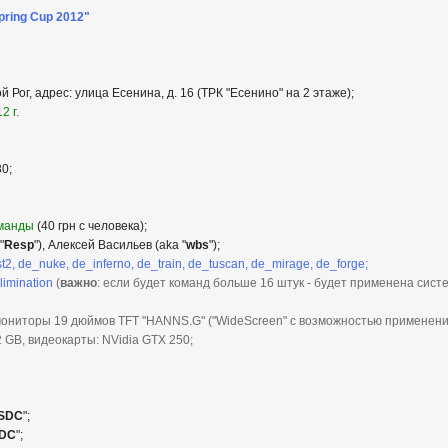
ring Cup 2012"
 Рог, адрес: улица Есенина, д. 16 (ТРК "Есенино" на 2 этаже);
2 г.
30;
оманды
(40 грн с человека);
"
Resp
"), Алексей Васильев (aka "
wbs
");
t2, de_nuke, de_inferno, de_train, de_tuscan, de_mirage, de_forge;
limination
(
важно
: если будет команд больше 16 штук - будет применена систем
ониторы 19 дюймов TFT "HANNS.G" ("WideScreen" с возможностью применени
 GB, видеокарты: NVidia GTX 250;
SDC
";
DC
";