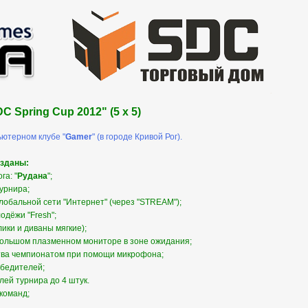
C Spring Cup 2012" (5 x 5)
ьютерном клубе "
Gamer
" (в городе Кривой Рог).
озданы:
га: "
Рудана
";
урнира;
лобальной сети "Интернет" (через "STREAM");
одёжи "Fresh";
ики и диваны мягкие);
большом плазменном мониторе в зоне ожидания;
ства чемпионатом при помощи микрофона;
обедителей;
лей турнира до 4 штук.
команд;