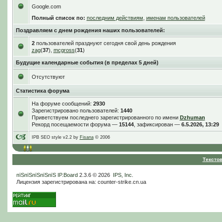
Google.com
Полный список по:
последним действиям
,
именам пользователей
Поздравляем с днем рождения наших пользователей:
2
пользователей празднуют сегодня свой день рождения
zag
(
37
),
mcgross
(
31
)
Будущие календарные события (в пределах 5 дней)
Отсутствуют
Статистика форума
На форуме сообщений:
2930
Зарегистрировано пользователей:
1440
Приветствуем последнего зарегистрированного по имени
Dzhuman
Рекорд посещаемости форума —
15144
, зафиксирован —
6.5.2026, 13:29
IPB SEO style v2.2 by
Fisana
© 2006
Тексто
пїЅпїЅпїЅпїЅпїЅ
IP.Board
2.3.6 © 2026
IPS, Inc
.
Лицензия зарегистрирована на: counter-strike.cn.ua