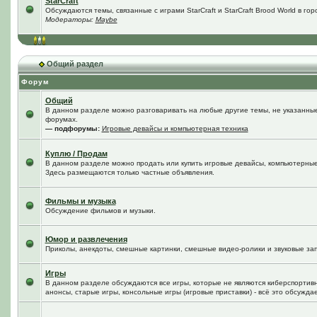
StarCraft
Обсуждаются темы, связанные с играми StarCraft и StarCraft Brood World в го
Модераторы:
Maybe
Общий раздел
Форум
Общий
В данном разделе можно разговаривать на любые другие темы, не указанные 
форумах.
— подфорумы:
Игровые девайсы и компьютерная техника
Куплю / Продам
В данном разделе можно продать или купить игровые девайсы, компьютерные
Здесь размещаются только частные объявления.
Фильмы и музыка
Обсуждение фильмов и музыки.
Юмор и развлечения
Приколы, анекдоты, смешные картинки, смешные видео-ролики и звуковые зап
Игры
В данном разделе обсуждаются все игры, которые не являются киберспортив
анонсы, старые игры, консольные игры (игровые приставки) - всё это обсужда