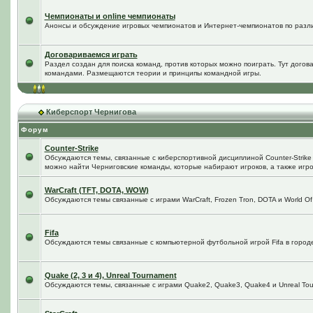
Чемпионаты и online чемпионаты
Анонсы и обсуждение игровых чемпионатов и Интернет-чемпионатов по разл
Договариваемся играть
Раздел создан для поиска команд, против которых можно поиграть. Тут догов
командами. Размещаются теории и принципы командной игры.
Киберспорт Чернигова
Форум
Counter-Strike
Обсуждаются темы, связанные с киберспортивной дисциплиной Counter-Strike в
можно найти Черниговские команды, которые набирают игроков, а также игро
WarCraft (TFT, DOTA, WOW)
Обсуждаются темы связанные с играми WarCraft, Frozen Tron, DOTA и World Of
Fifa
Обсуждаются темы связанные с компьютерной футбольной игрой Fifa в городе 
Quake (2, 3 и 4), Unreal Tournament
Обсуждаются темы, связанные с играми Quake2, Quake3, Quake4 и Unreal Tou