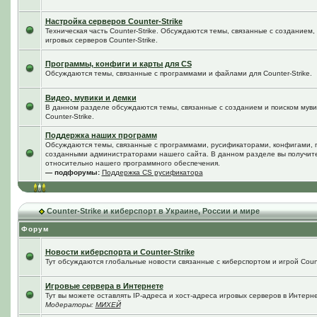
Настройка серверов Counter-Strike
Техническая часть Counter-Strike. Обсуждаются темы, связанные с созданием
игровых серверов Counter-Strike.
Программы, конфиги и карты для CS
Обсуждаются темы, связанные с программами и файлами для Counter-Strike.
Видео, мувики и демки
В данном разделе обсуждаются темы, связанные с созданием и поиском мувик
Counter-Strike.
Поддержка наших программ
Обсуждаются темы, связанные с программами, русификаторами, конфигами, 
созданными администраторами нашего сайта. В данном разделе вы получит
относительно нашего программного обеспечения.
— подфорумы:
Поддержка CS русификатора
Counter-Strike и киберспорт в Украине, России и мире
Форум
Новости киберспорта и Counter-Strike
Тут обсуждаются глобальные новости связанные с киберспортом и игрой Counte
Игровые сервера в Интернете
Тут вы можете оставлять IP-адреса и хост-адреса игровых серверов в Интерне
Модераторы:
МИХЕЙ