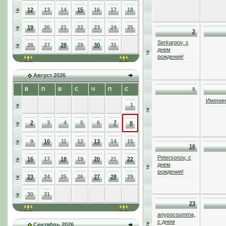
»
12
13
14
15
16
17
18
»
19
20
21
22
23
24
25
2
Serkarpov, с
»
26
27
28
29
30
31
днем
»
рождения!
Август 2026
В
П
В
С
Ч
П
С
9
Именинн
»
1
»
2
3
4
5
6
7
»
8
»
9
10
11
12
13
14
15
16
Petersonov, с
»
16
17
18
19
20
21
22
днем
»
рождения!
»
23
24
25
26
27
28
29
»
30
31
23
anypocoumma,
с днем
»
Сентябрь 2026