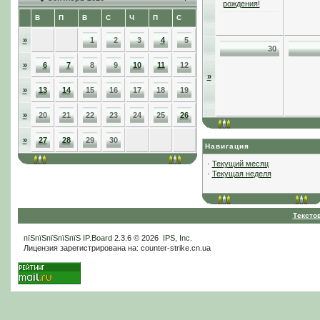
рождения!
В
П
В
С
Ч
П
С
»
1
2
3
4
5
30
»
6
7
8
9
10
11
12
»
»
13
14
15
16
17
18
19
»
20
21
22
23
24
25
26
»
27
28
29
30
Навигация
·
Текущий месяц
·
Текущая неделя
Тексто
пїЅпїЅпїЅпїЅпїЅ
IP.Board
2.3.6 © 2026
IPS, Inc
.
Лицензия зарегистрирована на: counter-strike.cn.ua