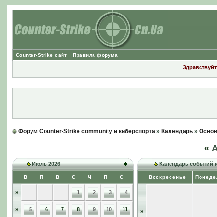
Counter-Strike сайт
Правила форума
Здравствуйте
Форум Counter-Strike community и киберспорта
»
Календарь
»
Основ
«
А
Июль 2026
Календарь событий 
В
П
В
С
Ч
П
С
Воскресенье
Понеде
»
1
2
3
4
»
5
6
7
8
9
10
11
»