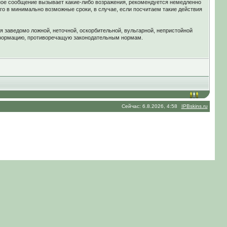
ное сообщение вызывает какие-либо возражения, рекомендуется немедленно
го в минимально возможные сроки, в случае, если посчитаем такие действия
я заведомо ложной, неточной, оскорбительной, вульгарной, непристойной
нформацию, противоречащую законодательным нормам.
Сейчас: 6.8.2026, 4:58
IPBskins.ru