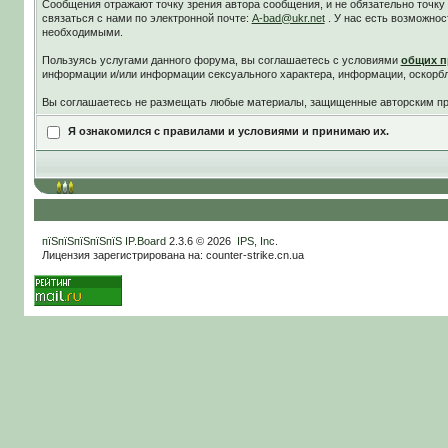
Сообщения отражают точку зрения автора сообщения, и не обязательно точк
связаться с нами по электронной почте:
A-bad@ukr.net
. У нас есть возможнос
необходимыми.
Пользуясь услугами данного форума, вы соглашаетесь c условиями
общих п
информации и/или информации сексуального характера, информации, оскорб
Вы соглашаетесь не размещать любые материалы, защищенные авторским пра
Я ознакомился с правилами и условиями и принимаю их.
пїЅпїЅпїЅпїЅпїЅ
IP.Board
2.3.6 © 2026
IPS, Inc
.
Лицензия зарегистрирована на: counter-strike.cn.ua