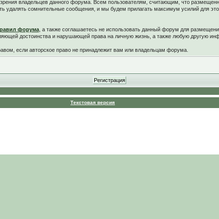
у зрения владельцев данного форума. Всем пользователям, считающим, что размещен
ть удалять сомнительные сообщения, и мы будем прилагать максимум усилий для это
равил форума
, а также соглашаетесь не использовать данный форум для размещени
ляющей достоинства и нарушающей права на личную жизнь, а также любую другую и
вом, если авторское право не принадлежит вам или владельцам форума.
Текстовая версия