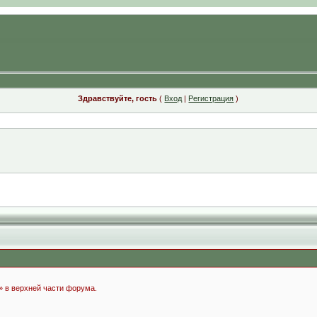
Здравствуйте, гость
(
Вход
|
Регистрация
)
» в верхней части форума.