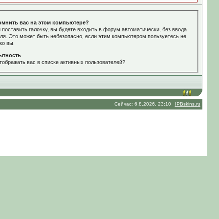
омнить вас на этом компьютере?
 поставить галочку, вы будете входить в форум автоматически, без ввода
ля. Это может быть небезопасно, если этим компьютером пользуетесь не
ко вы.
ытность
тображать вас в списке активных пользователей?
Сейчас: 6.8.2026, 23:10
IPBskins.ru