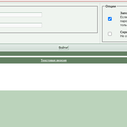
Опции
Зап
Если
паро
толь
Скр
Не о
Текстовая версия