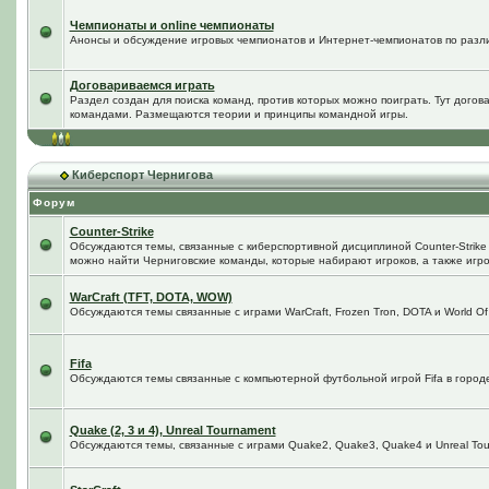
Чемпионаты и online чемпионаты
Анонсы и обсуждение игровых чемпионатов и Интернет-чемпионатов по разл
Договариваемся играть
Раздел создан для поиска команд, против которых можно поиграть. Тут догов
командами. Размещаются теории и принципы командной игры.
Киберспорт Чернигова
Форум
Counter-Strike
Обсуждаются темы, связанные с киберспортивной дисциплиной Counter-Strike в
можно найти Черниговские команды, которые набирают игроков, а также игро
WarCraft (TFT, DOTA, WOW)
Обсуждаются темы связанные с играми WarCraft, Frozen Tron, DOTA и World Of
Fifa
Обсуждаются темы связанные с компьютерной футбольной игрой Fifa в городе 
Quake (2, 3 и 4), Unreal Tournament
Обсуждаются темы, связанные с играми Quake2, Quake3, Quake4 и Unreal Tou