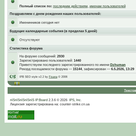
Полный список по:
последним действиям
,
именам пользователей
Поздравляем с днем рождения наших пользователей:
Именинников сегодня нет
Будущие календарные события (в пределах 5 дней)
Отсутствуют
Статистика форума
На форуме сообщений:
2930
Зарегистрировано пользователей:
1440
Приветствуем последнего зарегистрированного по имени
Dzhuman
Рекорд посещаемости форума —
15144
, зафиксирован —
6.5.2026, 13:29
IPB SEO style v2.2 by
Fisana
© 2006
Тексто
пїЅпїЅпїЅпїЅпїЅ
IP.Board
2.3.6 © 2026
IPS, Inc
.
Лицензия зарегистрирована на: counter-strike.cn.ua