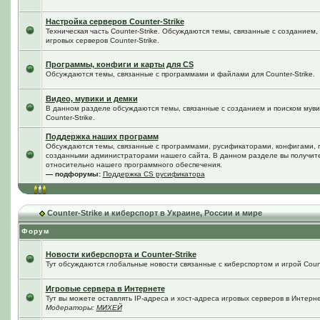
Настройка серверов Counter-Strike
Техническая часть Counter-Strike. Обсуждаются темы, связанные с созданием
игровых серверов Counter-Strike.
Программы, конфиги и карты для CS
Обсуждаются темы, связанные с программами и файлами для Counter-Strike.
Видео, мувики и демки
В данном разделе обсуждаются темы, связанные с созданием и поиском мувик
Counter-Strike.
Поддержка наших программ
Обсуждаются темы, связанные с программами, русификаторами, конфигами, 
созданными администраторами нашего сайта. В данном разделе вы получит
относительно нашего программного обеспечения.
— подфорумы:
Поддержка CS русификатора
Counter-Strike и киберспорт в Украине, России и мире
Форум
Новости киберспорта и Counter-Strike
Тут обсуждаются глобальные новости связанные с киберспортом и игрой Counte
Игровые сервера в Интернете
Тут вы можете оставлять IP-адреса и хост-адреса игровых серверов в Интерне
Модераторы:
МИХЕЙ