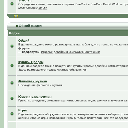
StarCraft
Обсуждаются темы, связанные с играми StarCraft и StarCraft Brood World в го
Модераторы:
Maybe
Общий раздел
Форум
Общий
В данном разделе можно разговаривать на любые другие темы, не указанные 
форумах.
— подфорумы:
Игровые девайсы и компьютерная техника
Куплю / Продам
В данном разделе можно продать или купить игровые девайсы, компьютерные
Здесь размещаются только частные объявления.
Фильмы и музыка
Обсуждение фильмов и музыки.
Юмор и развлечения
Приколы, анекдоты, смешные картинки, смешные видео-ролики и звуковые зап
Игры
В данном разделе обсуждаются все игры, которые не являются киберспортив
анонсы, старые игры, консольные игры (игровые приставки) - всё это обсужда