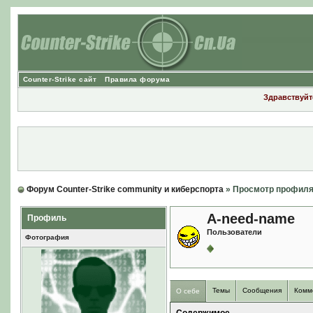
Counter-Strike сайт
Правила форума
Здравствуйте
Форум Counter-Strike community и киберспорта
» Просмотр профил
A-need-name
Профиль
Пользователи
Фотография
Темы
Сообщения
Комм
О себе