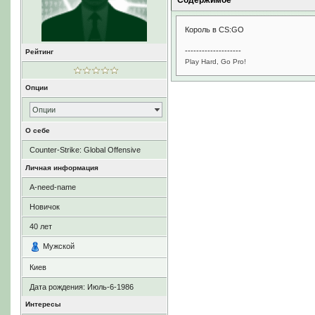
Содержимое
Король в CS:GO
--------------------
Рейтинг
Play Hard, Go Pro!
Опции
Опции
О себе
Counter-Strike: Global Offensive
Личная информация
A-need-name
Новичок
40
лет
Мужской
Киев
Дата рождения:
Июль-6-1986
Интересы