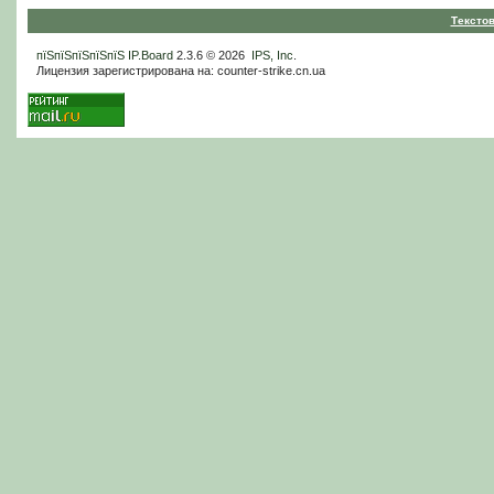
Тексто
пїЅпїЅпїЅпїЅпїЅ
IP.Board
2.3.6 © 2026
IPS, Inc
.
Лицензия зарегистрирована на: counter-strike.cn.ua