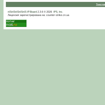
Тексто
пїЅпїЅпїЅпїЅпїЅ
IP.Board
2.3.6 © 2026
IPS, Inc
.
Лицензия зарегистрирована на: counter-strike.cn.ua