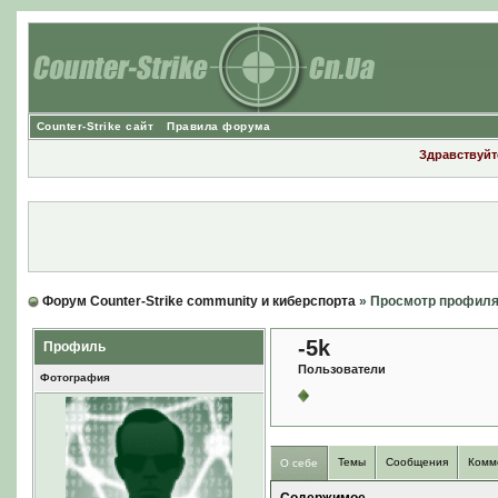
Counter-Strike сайт
Правила форума
Здравствуйте
Форум Counter-Strike community и киберспорта
» Просмотр профил
-5k
Профиль
Пользователи
Фотография
Темы
Сообщения
Комм
О себе