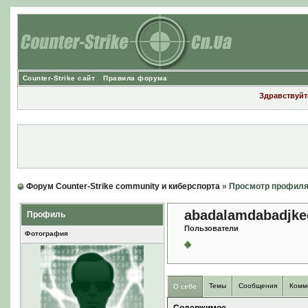
Counter-Strike сайт
Правила форума
Здравствуйте
Форум Counter-Strike community и киберспорта
» Просмотр профил
abadalamdabadjke
Профиль
Пользователи
Фотография
Темы
Сообщения
Комм
О себе