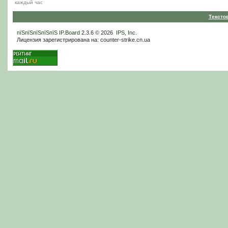
каждый час
Тексто
пїЅпїЅпїЅпїЅпїЅ
IP.Board
2.3.6 © 2026
IPS, Inc
.
Лицензия зарегистрирована на: counter-strike.cn.ua