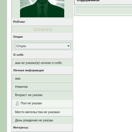
Содержимое
Рейтинг
Опции
Опции
О себе
aaa не указал(а) ничего о себе.
Личная информация
aaa
Новичок
Возраст не указан
Пол не указан
Место жительства не указано
День рождения не указан
Интересы