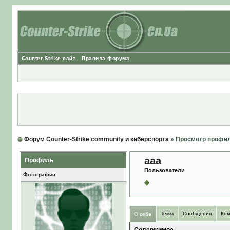
Counter-Strike сайт
Правила форума
Форум Counter-Strike community и киберспорта
» Просмотр профи
aaa
Профиль
Пользователи
Фотография
Темы
Сообщения
Ком
О себе