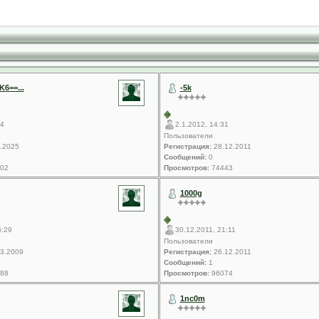
K6==...
-5k
34
2.1.2012, 14:31
Пользователи
.2025
Регистрация:
28.12.2011
Сообщений:
0
02
Просмотров:
74443
1000g
6:29
30.12.2011, 21:11
Пользователи
3.2009
Регистрация:
26.12.2011
Сообщений:
1
88
Просмотров:
96074
1nc0m