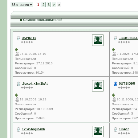
63 страниц
1
2
3
>
»
Список пользователей
<SPIRIT>
--==KuIIIJIA
27.11.2010, 16:10
9.1.2025, 17:
Пользователи
Пользователи
Регистрация:
27.11.2010
Регистрация:
9.1
Сообщений:
0
Сообщений:
0
Просмотров:
80154
Просмотров:
248
.6uxoi. x1m1kAt
0UTSID9R
18.10.2009, 16:29
20.11.2009, 1
Пользователи
Пользователи
Регистрация:
18.10.2009
Регистрация:
24.
Сообщений:
0
Сообщений:
5
Просмотров:
75940
Просмотров:
862
12345login406
1in4er