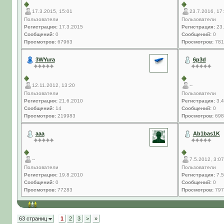
17.3.2015, 15:01
23.7.2016, 17
Пользователи
Пользователи
Регистрация:
17.3.2015
Регистрация:
23.
Сообщений:
0
Сообщений:
0
Просмотров:
67963
Просмотров:
781
3WYura
6p3d
12.11.2012, 13:20
--
Пользователи
Пользователи
Регистрация:
21.6.2010
Регистрация:
3.4
Сообщений:
14
Сообщений:
0
Просмотров:
219983
Просмотров:
698
aaa
Ab1bas1K
--
7.5.2012, 3:07
Пользователи
Пользователи
Регистрация:
19.8.2010
Регистрация:
7.5
Сообщений:
0
Сообщений:
0
Просмотров:
77283
Просмотров:
797
63 страниц
1
2
3
>
»