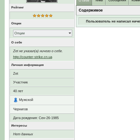
Темы
Сообщения
Комм
О себе
Рейтинг
Содержимое
Пользователь не написал ниче
Опции
Опции
О себе
Zet не указал(а) ничего о себе.
http://counter-strike.cn.ua
Личная информация
Zet
Участник
40
лет
Мужской
Чернигов
Дата рождения:
Сен-26-1985
Интересы
Нет данных