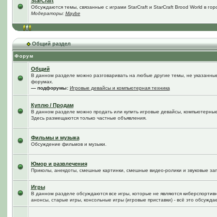
StarCraft
Обсуждаются темы, связанные с играми StarCraft и StarCraft Brood World в го
Модераторы:
Maybe
Общий раздел
Форум
Общий
В данном разделе можно разговаривать на любые другие темы, не указанные 
форумах.
— подфорумы:
Игровые девайсы и компьютерная техника
Куплю / Продам
В данном разделе можно продать или купить игровые девайсы, компьютерные
Здесь размещаются только частные объявления.
Фильмы и музыка
Обсуждение фильмов и музыки.
Юмор и развлечения
Приколы, анекдоты, смешные картинки, смешные видео-ролики и звуковые зап
Игры
В данном разделе обсуждаются все игры, которые не являются киберспортив
анонсы, старые игры, консольные игры (игровые приставки) - всё это обсужда