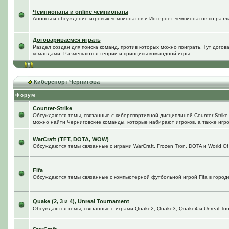
Чемпионаты и online чемпионаты
Анонсы и обсуждение игровых чемпионатов и Интернет-чемпионатов по разл
Договариваемся играть
Раздел создан для поиска команд, против которых можно поиграть. Тут догов
командами. Размещаются теории и принципы командной игры.
Киберспорт Чернигова
Форум
Counter-Strike
Обсуждаются темы, связанные с киберспортивной дисциплиной Counter-Strike в
можно найти Черниговские команды, которые набирают игроков, а также игро
WarCraft (TFT, DOTA, WOW)
Обсуждаются темы связанные с играми WarCraft, Frozen Tron, DOTA и World Of
Fifa
Обсуждаются темы связанные с компьютерной футбольной игрой Fifa в городе 
Quake (2, 3 и 4), Unreal Tournament
Обсуждаются темы, связанные с играми Quake2, Quake3, Quake4 и Unreal Tou