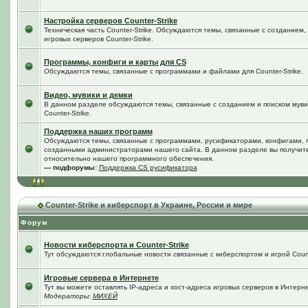
Настройка серверов Counter-Strike
Техническая часть Counter-Strike. Обсуждаются темы, связанные с созданием
игровых серверов Counter-Strike.
Программы, конфиги и карты для CS
Обсуждаются темы, связанные с программами и файлами для Counter-Strike.
Видео, мувики и демки
В данном разделе обсуждаются темы, связанные с созданием и поиском мувик
Counter-Strike.
Поддержка наших программ
Обсуждаются темы, связанные с программами, русификаторами, конфигами, 
созданными администраторами нашего сайта. В данном разделе вы получит
относительно нашего программного обеспечения.
— подфорумы:
Поддержка CS русификатора
Counter-Strike и киберспорт в Украине, России и мире
Форум
Новости киберспорта и Counter-Strike
Тут обсуждаются глобальные новости связанные с киберспортом и игрой Counte
Игровые сервера в Интернете
Тут вы можете оставлять IP-адреса и хост-адреса игровых серверов в Интерне
Модераторы:
МИХЕЙ