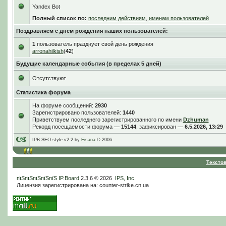
Yandex Bot
Полный список по:
последним действиям
,
именам пользователей
Поздравляем с днем рождения наших пользователей:
1
пользователь празднует свой день рождения
arronahilkish
(
42
)
Будущие календарные события (в пределах 5 дней)
Отсутствуют
Статистика форума
На форуме сообщений:
2930
Зарегистрировано пользователей:
1440
Приветствуем последнего зарегистрированного по имени
Dzhuman
Рекорд посещаемости форума —
15144
, зафиксирован —
6.5.2026, 13:29
IPB SEO style v2.2 by
Fisana
© 2006
Тексто
пїЅпїЅпїЅпїЅпїЅ
IP.Board
2.3.6 © 2026
IPS, Inc
.
Лицензия зарегистрирована на: counter-strike.cn.ua