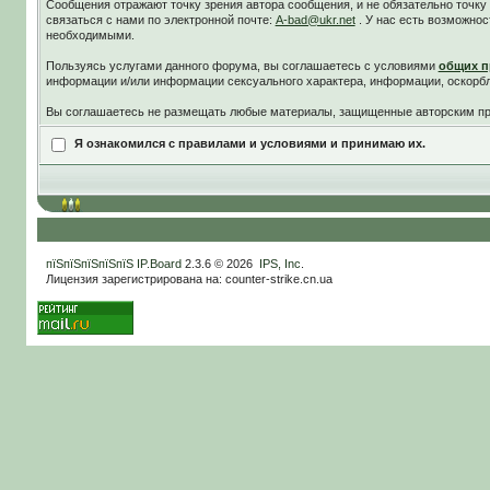
Сообщения отражают точку зрения автора сообщения, и не обязательно точк
связаться с нами по электронной почте:
A-bad@ukr.net
. У нас есть возможнос
необходимыми.
Пользуясь услугами данного форума, вы соглашаетесь c условиями
общих п
информации и/или информации сексуального характера, информации, оскорб
Вы соглашаетесь не размещать любые материалы, защищенные авторским пра
Я ознакомился с правилами и условиями и принимаю их.
пїЅпїЅпїЅпїЅпїЅ
IP.Board
2.3.6 © 2026
IPS, Inc
.
Лицензия зарегистрирована на: counter-strike.cn.ua