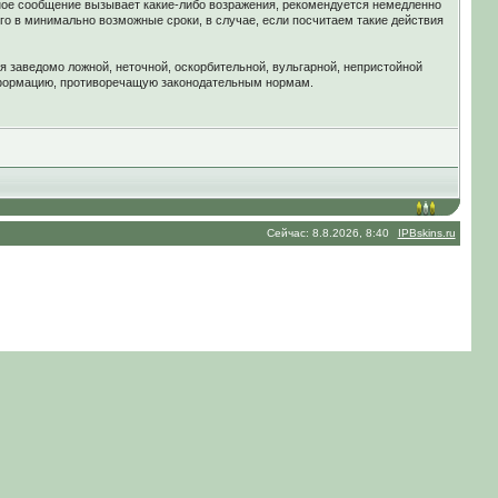
ное сообщение вызывает какие-либо возражения, рекомендуется немедленно
го в минимально возможные сроки, в случае, если посчитаем такие действия
я заведомо ложной, неточной, оскорбительной, вульгарной, непристойной
нформацию, противоречащую законодательным нормам.
Сейчас: 8.8.2026, 8:40
IPBskins.ru