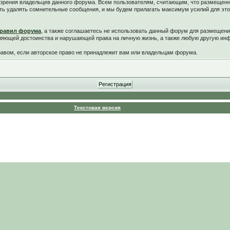
у зрения владельцев данного форума. Всем пользователям, считающим, что размещен
ть удалять сомнительные сообщения, и мы будем прилагать максимум усилий для это
равил форума
, а также соглашаетесь не использовать данный форум для размещени
ляющей достоинства и нарушающей права на личную жизнь, а также любую другую и
вом, если авторское право не принадлежит вам или владельцам форума.
Текстовая версия