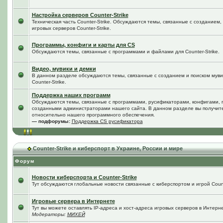
Настройка серверов Counter-Strike
Техническая часть Counter-Strike. Обсуждаются темы, связанные с созданием
игровых серверов Counter-Strike.
Программы, конфиги и карты для CS
Обсуждаются темы, связанные с программами и файлами для Counter-Strike.
Видео, мувики и демки
В данном разделе обсуждаются темы, связанные с созданием и поиском мувик
Counter-Strike.
Поддержка наших программ
Обсуждаются темы, связанные с программами, русификаторами, конфигами, 
созданными администраторами нашего сайта. В данном разделе вы получит
относительно нашего программного обеспечения.
— подфорумы:
Поддержка CS русификатора
Counter-Strike и киберспорт в Украине, России и мире
Форум
Новости киберспорта и Counter-Strike
Тут обсуждаются глобальные новости связанные с киберспортом и игрой Counte
Игровые сервера в Интернете
Тут вы можете оставлять IP-адреса и хост-адреса игровых серверов в Интерне
Модераторы:
МИХЕЙ