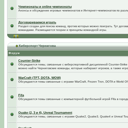
Чемпионаты и online чемпионаты
Анонсы и обсуждение игровых чемпионатов и Интернет-чемпионатов по разл
Договариваемся играть
Раздел создан для поиска команд, против которых можно поиграть. Тут догов
командами. Размещаются теории и принципы командной игры.
Киберспорт Чернигова
Форум
Counter-Strike
Обсуждаются темы, связанные с киберспортивной дисциплиной Counter-Strike в
можно найти Черниговские команды, которые набирают игроков, а также игро
WarCraft (TFT, DOTA, WOW)
Обсуждаются темы связанные с играми WarCraft, Frozen Tron, DOTA и World Of
Fifa
Обсуждаются темы связанные с компьютерной футбольной игрой Fifa в городе 
Quake (2, 3 и 4), Unreal Tournament
Обсуждаются темы, связанные с играми Quake2, Quake3, Quake4 и Unreal Tou