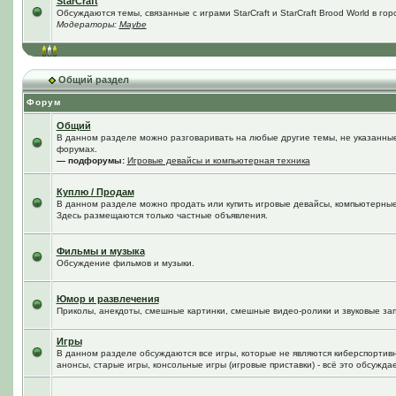
StarCraft
Обсуждаются темы, связанные с играми StarCraft и StarCraft Brood World в го
Модераторы:
Maybe
Общий раздел
Форум
Общий
В данном разделе можно разговаривать на любые другие темы, не указанные 
форумах.
— подфорумы:
Игровые девайсы и компьютерная техника
Куплю / Продам
В данном разделе можно продать или купить игровые девайсы, компьютерные
Здесь размещаются только частные объявления.
Фильмы и музыка
Обсуждение фильмов и музыки.
Юмор и развлечения
Приколы, анекдоты, смешные картинки, смешные видео-ролики и звуковые зап
Игры
В данном разделе обсуждаются все игры, которые не являются киберспортив
анонсы, старые игры, консольные игры (игровые приставки) - всё это обсужда