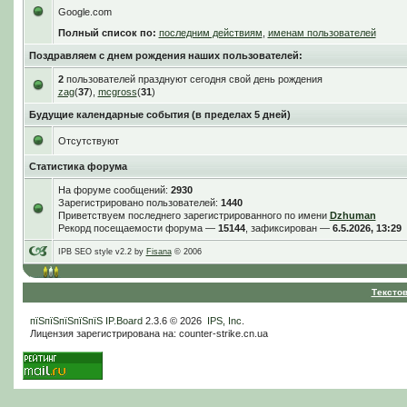
Google.com
Полный список по:
последним действиям
,
именам пользователей
Поздравляем с днем рождения наших пользователей:
2
пользователей празднуют сегодня свой день рождения
zag
(
37
),
mcgross
(
31
)
Будущие календарные события (в пределах 5 дней)
Отсутствуют
Статистика форума
На форуме сообщений:
2930
Зарегистрировано пользователей:
1440
Приветствуем последнего зарегистрированного по имени
Dzhuman
Рекорд посещаемости форума —
15144
, зафиксирован —
6.5.2026, 13:29
IPB SEO style v2.2 by
Fisana
© 2006
Тексто
пїЅпїЅпїЅпїЅпїЅ
IP.Board
2.3.6 © 2026
IPS, Inc
.
Лицензия зарегистрирована на: counter-strike.cn.ua