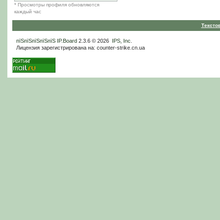
* Просмотры профиля обновляются
каждый час
Тексто
пїЅпїЅпїЅпїЅпїЅ
IP.Board
2.3.6 © 2026
IPS, Inc
.
Лицензия зарегистрирована на: counter-strike.cn.ua