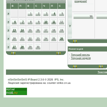
рождения!
В
П
В
С
Ч
П
С
»
1
2
3
4
5
30
»
6
7
8
9
10
11
12
»
»
13
14
15
16
17
18
19
»
20
21
22
23
24
25
26
»
27
28
29
30
Навигация
·
Текущий месяц
·
Текущая неделя
Тексто
пїЅпїЅпїЅпїЅпїЅ
IP.Board
2.3.6 © 2026
IPS, Inc
.
Лицензия зарегистрирована на: counter-strike.cn.ua