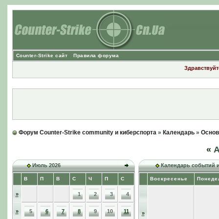
Counter-Strike сайт
Правила форума
Здравствуйте
Форум Counter-Strike community и киберспорта
»
Календарь
»
Основ
«
А
Июль 2026
Календарь событий 
В
П
В
С
Ч
П
С
Воскресенье
Понеде
»
1
2
3
4
»
5
6
7
8
9
10
11
»