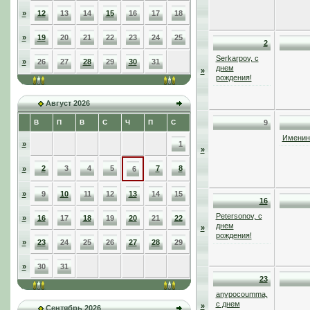
»
12
13
14
15
16
17
18
»
19
20
21
22
23
24
25
2
Serkarpov, с
»
26
27
28
29
30
31
днем
»
рождения!
Август 2026
В
П
В
С
Ч
П
С
9
Именинн
»
1
»
2
3
4
5
7
8
»
6
»
9
10
11
12
13
14
15
16
Petersonov, с
»
16
17
18
19
20
21
22
днем
»
рождения!
»
23
24
25
26
27
28
29
»
30
31
23
anypocoumma,
с днем
»
Сентябрь 2026