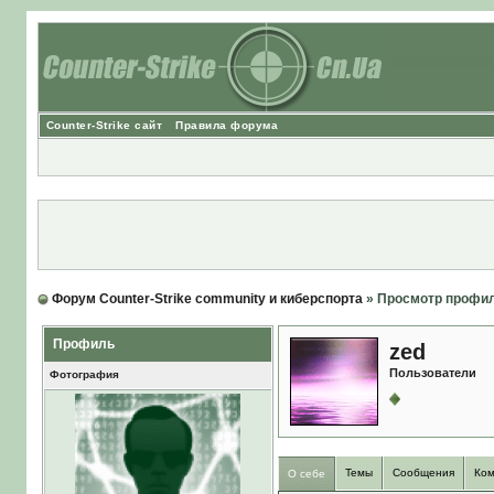
Counter-Strike сайт
Правила форума
Форум Counter-Strike community и киберспорта
» Просмотр профи
Профиль
zed
Пользователи
Фотография
Темы
Сообщения
Ком
О себе