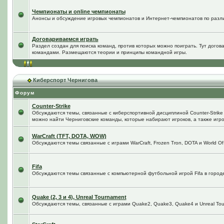
Чемпионаты и online чемпионаты
Анонсы и обсуждение игровых чемпионатов и Интернет-чемпионатов по разл
Договариваемся играть
Раздел создан для поиска команд, против которых можно поиграть. Тут догов
командами. Размещаются теории и принципы командной игры.
Киберспорт Чернигова
Форум
Counter-Strike
Обсуждаются темы, связанные с киберспортивной дисциплиной Counter-Strike в
можно найти Черниговские команды, которые набирают игроков, а также игро
WarCraft (TFT, DOTA, WOW)
Обсуждаются темы связанные с играми WarCraft, Frozen Tron, DOTA и World Of
Fifa
Обсуждаются темы связанные с компьютерной футбольной игрой Fifa в городе 
Quake (2, 3 и 4), Unreal Tournament
Обсуждаются темы, связанные с играми Quake2, Quake3, Quake4 и Unreal Tou