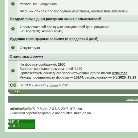
Yandex Bot, Google.com
Полный список по:
последним действиям
,
именам пользователей
Поздравляем с днем рождения наших пользователей:
2
пользователей празднуют сегодня свой день рождения
Fin-Agent
(
38
),
Axmadulin
(
45
)
Будущие календарные события (в пределах 5 дней)
Отсутствуют
Статистика форума
На форуме сообщений:
2930
Зарегистрировано пользователей:
1440
Приветствуем последнего зарегистрированного по имени
Dzhuman
Рекорд посещаемости форума —
15144
, зафиксирован —
6.5.2026, 13:29
IPB SEO style v2.2 by
Fisana
© 2006
Тексто
пїЅпїЅпїЅпїЅпїЅ
IP.Board
2.3.6 © 2026
IPS, Inc
.
Лицензия зарегистрирована на: counter-strike.cn.ua