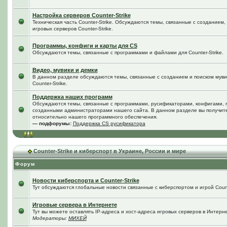
Настройка серверов Counter-Strike
Техническая часть Counter-Strike. Обсуждаются темы, связанные с созданием
игровых серверов Counter-Strike.
Программы, конфиги и карты для CS
Обсуждаются темы, связанные с программами и файлами для Counter-Strike.
Видео, мувики и демки
В данном разделе обсуждаются темы, связанные с созданием и поиском мувик
Counter-Strike.
Поддержка наших программ
Обсуждаются темы, связанные с программами, русификаторами, конфигами, 
созданными администраторами нашего сайта. В данном разделе вы получит
относительно нашего программного обеспечения.
— подфорумы:
Поддержка CS русификатора
Counter-Strike и киберспорт в Украине, России и мире
Форум
Новости киберспорта и Counter-Strike
Тут обсуждаются глобальные новости связанные с киберспортом и игрой Counte
Игровые сервера в Интернете
Тут вы можете оставлять IP-адреса и хост-адреса игровых серверов в Интерне
Модераторы:
МИХЕЙ