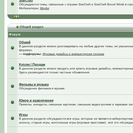
StarCraft
Обсуждаются темы, связанные с играми StarCraft и StarCraft Brood World в го
Модераторы:
Maybe
Общий раздел
Форум
Общий
В данном разделе можно разговаривать на любые другие темы, не указанные 
форумах.
— подфорумы:
Игровые девайсы и компьютерная техника
Куплю / Продам
В данном разделе можно продать или купить игровые девайсы, компьютерные
Здесь размещаются только частные объявления.
Фильмы и музыка
Обсуждение фильмов и музыки.
Юмор и развлечения
Приколы, анекдоты, смешные картинки, смешные видео-ролики и звуковые зап
Игры
В данном разделе обсуждаются все игры, которые не являются киберспортив
анонсы, старые игры, консольные игры (игровые приставки) - всё это обсужда