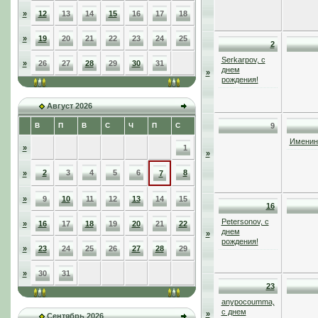
»
12
13
14
15
16
17
18
»
19
20
21
22
23
24
25
2
Serkarpov, с
»
26
27
28
29
30
31
днем
»
рождения!
Август 2026
В
П
В
С
Ч
П
С
9
Именинн
»
1
»
2
3
4
5
6
8
»
7
»
9
10
11
12
13
14
15
16
Petersonov, с
»
16
17
18
19
20
21
22
днем
»
рождения!
»
23
24
25
26
27
28
29
»
30
31
23
anypocoumma,
с днем
»
Сентябрь 2026