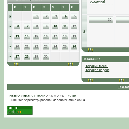
рождения!
В
П
В
С
Ч
П
С
»
1
2
3
4
5
30
»
6
7
8
9
10
11
12
»
»
13
14
15
16
17
18
19
»
20
21
22
23
24
25
26
»
27
28
29
30
Навигация
·
Текущий месяц
·
Текущая неделя
Тексто
пїЅпїЅпїЅпїЅпїЅ
IP.Board
2.3.6 © 2026
IPS, Inc
.
Лицензия зарегистрирована на: counter-strike.cn.ua