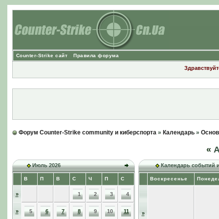
Counter-Strike сайт
Правила форума
Здравствуйте
Форум Counter-Strike community и киберспорта
»
Календарь
»
Основ
«
А
Июль 2026
Календарь событий 
В
П
В
С
Ч
П
С
Воскресенье
Понеде
»
1
2
3
4
»
5
6
7
8
9
10
11
»