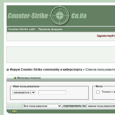
Counter-Strike сайт
Правила форума
Здравствуйте
Форум Counter-Strike community и киберспорта
» Список пользоват
Фильтры поиска
Имя пользователя
Фото
Только с 
, сортировать по