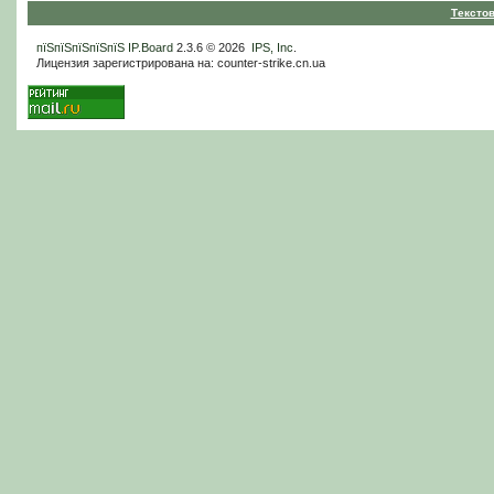
Тексто
пїЅпїЅпїЅпїЅпїЅ
IP.Board
2.3.6 © 2026
IPS, Inc
.
Лицензия зарегистрирована на: counter-strike.cn.ua