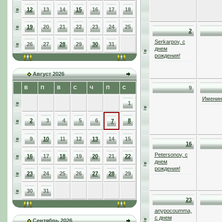
»
12
13
14
15
16
17
18
»
19
20
21
22
23
24
25
2
Serkarpov, с
»
26
27
28
29
30
31
днем
»
рождения!
Август 2026
В
П
В
С
Ч
П
С
9
Именинн
»
1
»
2
3
4
5
6
8
»
7
»
9
10
11
12
13
14
15
16
Petersonov, с
»
16
17
18
19
20
21
22
днем
»
рождения!
»
23
24
25
26
27
28
29
»
30
31
23
anypocoumma,
с днем
»
Сентябрь 2026