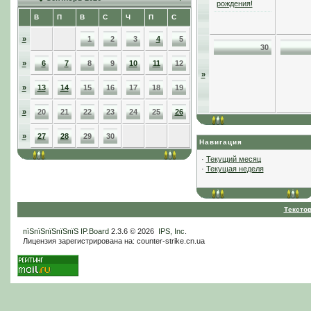
рождения!
В
П
В
С
Ч
П
С
»
1
2
3
4
5
30
»
6
7
8
9
10
11
12
»
»
13
14
15
16
17
18
19
»
20
21
22
23
24
25
26
»
27
28
29
30
Навигация
·
Текущий месяц
·
Текущая неделя
Тексто
пїЅпїЅпїЅпїЅпїЅ
IP.Board
2.3.6 © 2026
IPS, Inc
.
Лицензия зарегистрирована на: counter-strike.cn.ua