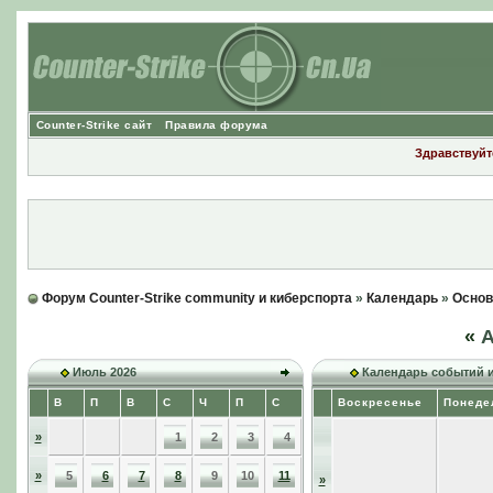
Counter-Strike сайт
Правила форума
Здравствуйте
Форум Counter-Strike community и киберспорта
»
Календарь
»
Основ
«
А
Июль 2026
Календарь событий 
В
П
В
С
Ч
П
С
Воскресенье
Понеде
»
1
2
3
4
»
5
6
7
8
9
10
11
»