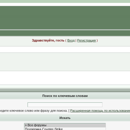
Здравствуйте, гость
(
Вход
|
Регистрация
)
Поиск по ключевым словам
едите ключевое слово или фразу для поиска.
[
Расширенная помощь по использовани
Искать