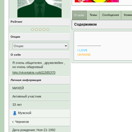
Темы
Сообщения
Комм
О себе
Рейтинг
Содержимое
Опции
--------------------
Опции
I LOVE
О себе
UKRAINE
Я очень общителен , дружелюбен ,
но очень обидчевый
http://vkontakte.ru/id11585370
Личная информация
МИХЕЙ
Активный участник
33
лет
Мужской
г. Чернигов
Дата рождения:
Ноя-21-1992