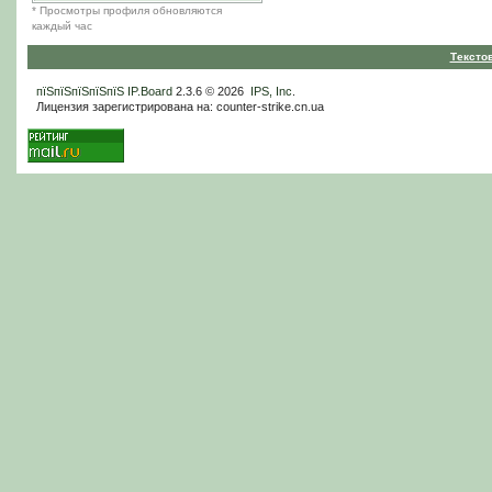
* Просмотры профиля обновляются
каждый час
Тексто
пїЅпїЅпїЅпїЅпїЅ
IP.Board
2.3.6 © 2026
IPS, Inc
.
Лицензия зарегистрирована на: counter-strike.cn.ua