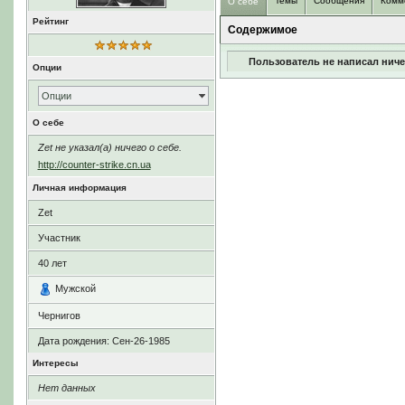
Темы
Сообщения
Комм
О себе
Рейтинг
Содержимое
Пользователь не написал ниче
Опции
Опции
О себе
Zet не указал(а) ничего о себе.
http://counter-strike.cn.ua
Личная информация
Zet
Участник
40
лет
Мужской
Чернигов
Дата рождения:
Сен-26-1985
Интересы
Нет данных