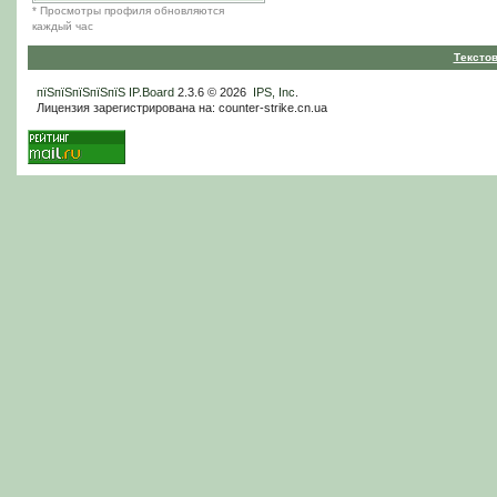
* Просмотры профиля обновляются
каждый час
Тексто
пїЅпїЅпїЅпїЅпїЅ
IP.Board
2.3.6 © 2026
IPS, Inc
.
Лицензия зарегистрирована на: counter-strike.cn.ua