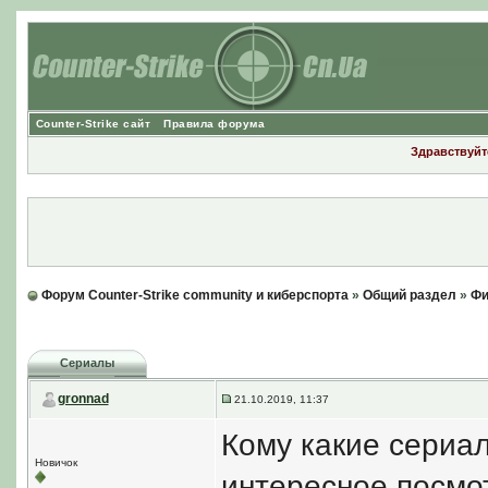
Counter-Strike сайт
Правила форума
Здравствуйте
Форум Counter-Strike community и киберспорта
»
Общий раздел
»
Фи
Сериалы
gronnad
21.10.2019, 11:37
Кому какие сериа
Новичок
интересное посмот