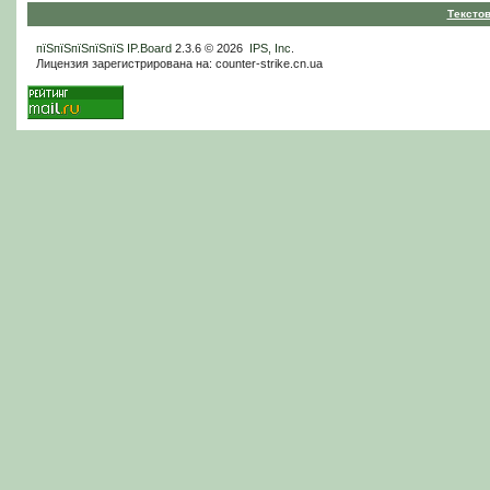
Тексто
пїЅпїЅпїЅпїЅпїЅ
IP.Board
2.3.6 © 2026
IPS, Inc
.
Лицензия зарегистрирована на: counter-strike.cn.ua