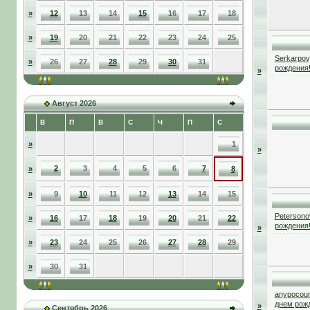
»
12
13
14
15
16
17
18
»
19
20
21
22
23
24
25
Serkarpov
»
26
27
28
29
30
31
рождения
»
Август 2026
В
П
В
С
Ч
П
С
»
1
»
2
3
4
5
6
7
»
8
»
9
10
11
12
13
14
15
Petersono
»
16
17
18
19
20
21
22
рождения
»
»
23
24
25
26
27
28
29
»
30
31
anypocou
днем рож
»
Сентябрь 2026