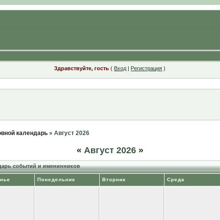
Здравствуйте, гость
(
Вход
|
Регистрация
)
вной календарь
» Август 2026
«
Август 2026
»
арь событий и именинников
нье
Понедельник
Вторник
Среда