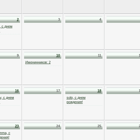
2
3
4
, с днем
!
9
10
11
Именинников: 2
16
17
18
v, с днем
solo, с днем
!
рождения!
23
24
25
mma, с
дения!