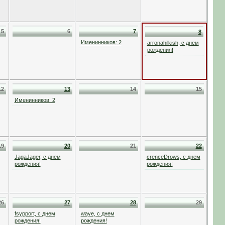
5
6
7
8
Именинников: 2
arronahilkish, с днем
рождения!
12
13
14
15
Именинников: 2
19
20
21
22
JagaJager, с днем
crenceDrows, с днем
рождения!
рождения!
26
27
28
29
fsypport, с днем
waye, с днем
рождения!
рождения!