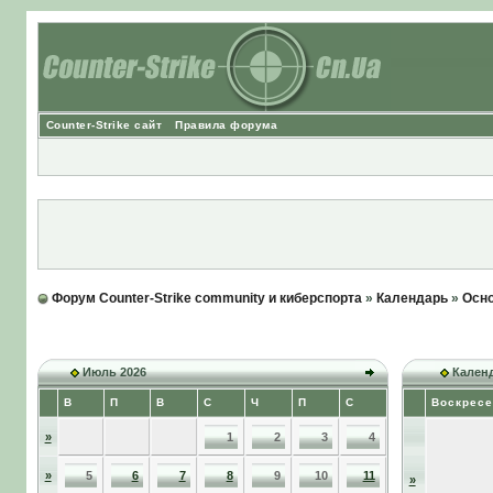
Counter-Strike сайт
Правила форума
Форум Counter-Strike community и киберспорта
»
Календарь
»
Осно
Июль 2026
Календ
В
П
В
С
Ч
П
С
Воскресе
»
1
2
3
4
»
5
6
7
8
9
10
11
»