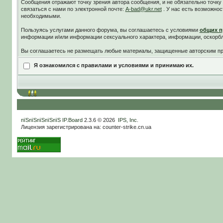
Сообщения отражают точку зрения автора сообщения, и не обязательно точк
связаться с нами по электронной почте:
A-bad@ukr.net
. У нас есть возможнос
необходимыми.
Пользуясь услугами данного форума, вы соглашаетесь c условиями
общих п
информации и/или информации сексуального характера, информации, оскорб
Вы соглашаетесь не размещать любые материалы, защищенные авторским пра
Я ознакомился с правилами и условиями и принимаю их.
пїЅпїЅпїЅпїЅпїЅ
IP.Board
2.3.6 © 2026
IPS, Inc
.
Лицензия зарегистрирована на: counter-strike.cn.ua