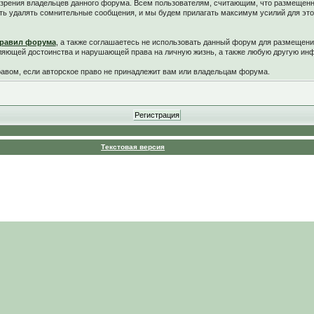
у зрения владельцев данного форума. Всем пользователям, считающим, что размещен
ть удалять сомнительные сообщения, и мы будем прилагать максимум усилий для это
равил форума
, а также соглашаетесь не использовать данный форум для размещени
ляющей достоинства и нарушающей права на личную жизнь, а также любую другую и
вом, если авторское право не принадлежит вам или владельцам форума.
Текстовая версия