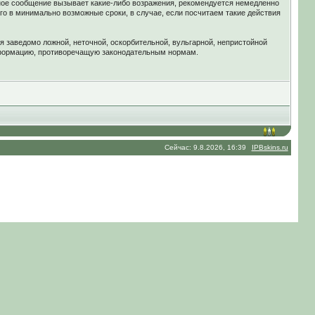
ное сообщение вызывает какие-либо возражения, рекомендуется немедленно
го в минимально возможные сроки, в случае, если посчитаем такие действия
я заведомо ложной, неточной, оскорбительной, вульгарной, непристойной
нформацию, противоречащую законодательным нормам.
Сейчас: 9.8.2026, 16:39
IPBskins.ru