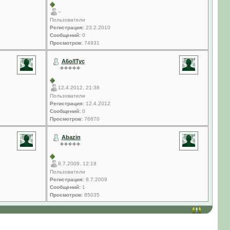
--
Пользователи
Регистрация:
23.2.2010
Сообщений:
0
Просмотров:
74931
A6o/ITyc
12.4.2012, 21:38
Пользователи
Регистрация:
12.4.2012
Сообщений:
0
Просмотров:
76670
Abazin
8.7.2009, 12:19
Пользователи
Регистрация:
8.7.2009
Сообщений:
1
Просмотров:
85035