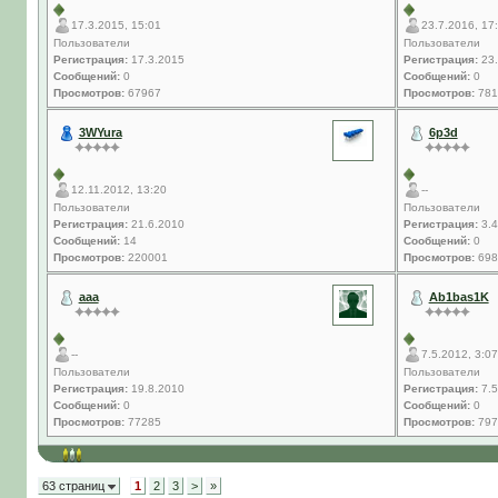
17.3.2015, 15:01
23.7.2016, 17
Пользователи
Пользователи
Регистрация:
17.3.2015
Регистрация:
23.
Сообщений:
0
Сообщений:
0
Просмотров:
67967
Просмотров:
781
3WYura
6p3d
12.11.2012, 13:20
--
Пользователи
Пользователи
Регистрация:
21.6.2010
Регистрация:
3.4
Сообщений:
14
Сообщений:
0
Просмотров:
220001
Просмотров:
698
aaa
Ab1bas1K
--
7.5.2012, 3:07
Пользователи
Пользователи
Регистрация:
19.8.2010
Регистрация:
7.5
Сообщений:
0
Сообщений:
0
Просмотров:
77285
Просмотров:
797
63 страниц
1
2
3
>
»