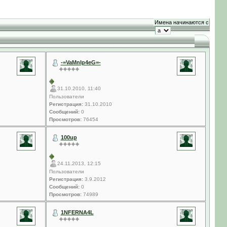
-=VaMnIp4eG=-
31.10.2010, 11:40
Пользователи
Регистрация:
31.10.2010
Сообщений:
0
Просмотров:
76454
100up
24.11.2013, 12:15
Пользователи
Регистрация:
3.9.2012
Сообщений:
0
Просмотров:
74989
1NFERNA4L