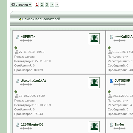
63 страниц
1
2
3
>
»
Список пользователей
<SPIRIT>
--==KuIIIJIA
27.11.2010, 16:10
9.1.2025, 17:
Пользователи
Пользователи
Регистрация:
27.11.2010
Регистрация:
9.1
Сообщений:
0
Сообщений:
0
Просмотров:
80159
Просмотров:
248
.6uxoi. x1m1kAt
0UTSID9R
18.10.2009, 16:29
20.11.2009, 1
Пользователи
Пользователи
Регистрация:
18.10.2009
Регистрация:
24.
Сообщений:
0
Сообщений:
5
Просмотров:
75943
Просмотров:
862
12345login406
1in4er