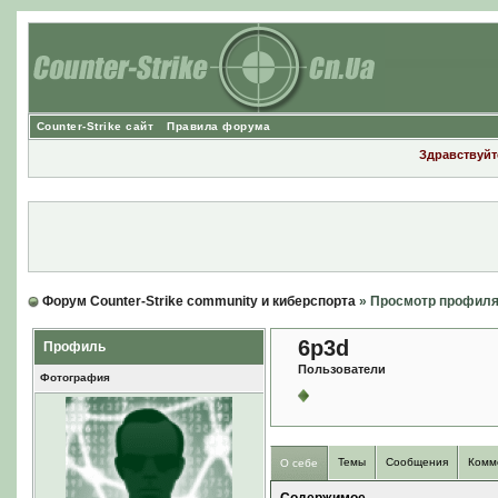
Counter-Strike сайт
Правила форума
Здравствуйте
Форум Counter-Strike community и киберспорта
» Просмотр профил
6p3d
Профиль
Пользователи
Фотография
Темы
Сообщения
Комм
О себе