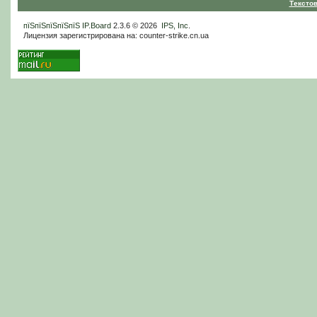
Тексто
пїЅпїЅпїЅпїЅпїЅ
IP.Board
2.3.6 © 2026
IPS, Inc
.
Лицензия зарегистрирована на: counter-strike.cn.ua