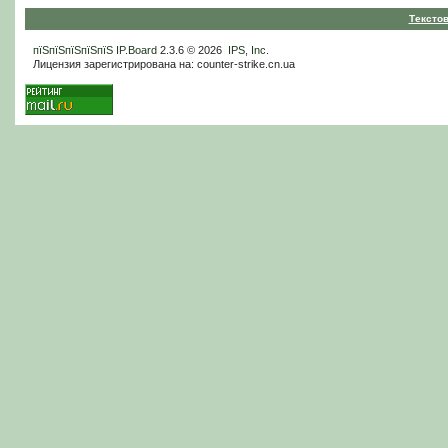
Тексто
пїЅпїЅпїЅпїЅпїЅ
IP.Board
2.3.6 © 2026
IPS, Inc
.
Лицензия зарегистрирована на: counter-strike.cn.ua