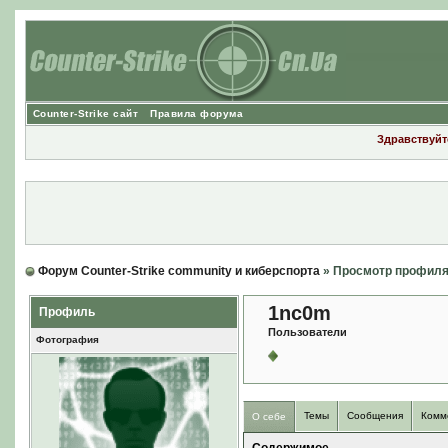
Counter-Strike сайт
Правила форума
Здравствуйте
Форум Counter-Strike community и киберспорта
» Просмотр профил
1nc0m
Профиль
Пользователи
Фотография
Темы
Сообщения
Комм
О себе