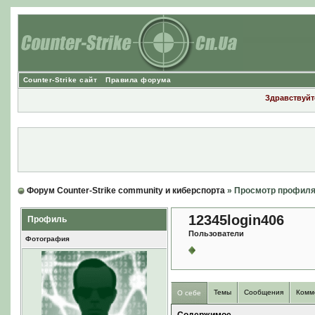
Counter-Strike сайт
Правила форума
Здравствуйте
Форум Counter-Strike community и киберспорта
» Просмотр профил
12345login406
Профиль
Пользователи
Фотография
Темы
Сообщения
Комм
О себе