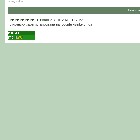
каждый час
Тексто
пїЅпїЅпїЅпїЅпїЅ
IP.Board
2.3.6 © 2026
IPS, Inc
.
Лицензия зарегистрирована на: counter-strike.cn.ua