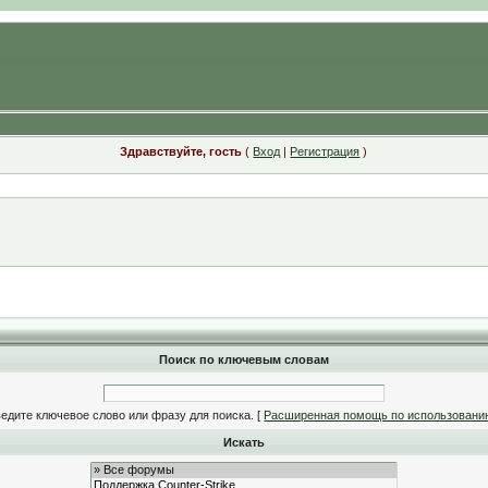
Здравствуйте, гость
(
Вход
|
Регистрация
)
Поиск по ключевым словам
едите ключевое слово или фразу для поиска.
[
Расширенная помощь по использовани
Искать